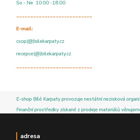
So - Ne 10:00 -18:00
___________________________
E-mail:
csop(@)bilekarpaty.cz
recepce(@)bilekarpaty.cz
___________________________
E-shop Bílé Karpaty provozuje nestátní nezisková organ
Finanční prostředky získané z prodeje materiálů věnujeme
adresa