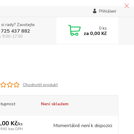
Přihlášení
 si rady? Zavolejte.
0
ks
 725 437 882
za
0,00 Kč
á: 9:00-17:00
Ohodnotit produkt
tupnost
Není skladem
,00 Kč
/
ks
Momentálně není k dispozici
39 Kč
bez DPH