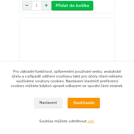
Přidat do košíku
Pro základní funkčnost, zpříjemnění používání webu, analytické
účely a v případě udělení souhlasu také pro účely cílení reklamy
využíváme soubory cookies. Nastavení vlastních preferencí
cookies můžete kdykoli upravit odkazem ve spodní části stránek.
Souhlasím
Nastavení
Kožený přívěsek na klíče (standard) - kytka
195,00 Kč
Souhlas můžete odmítnout
zde
.
/
ks
do týdne 5 ks
161,16 Kč
bez DPH