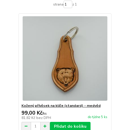
strana
z 1
Kožený přívěsek na klíče (standard) - medvěd
99,00 Kč
/
ks
do týdne 5 ks
81,82 Kč
bez DPH
Přidat do košíku