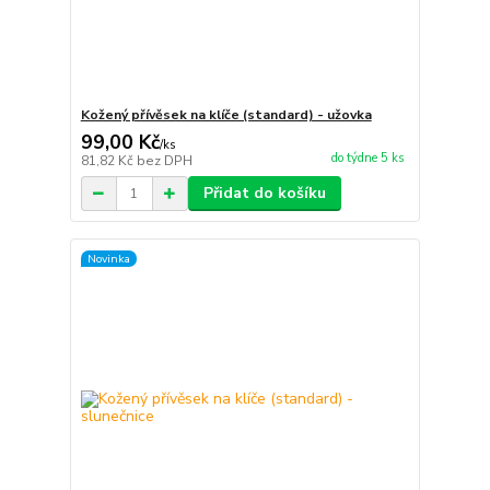
Kožený přívěsek na klíče (standard) - užovka
99,00 Kč
/
ks
do týdne 5 ks
81,82 Kč
bez DPH
Přidat do košíku
Novinka