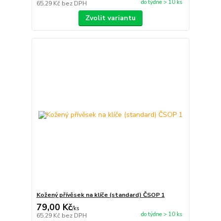
do týdne > 10 ks
65,29 Kč
bez DPH
Zvolit variantu
Kožený přívěsek na klíče (standard) ČSOP 1
79,00 Kč
/
ks
do týdne > 10 ks
65,29 Kč
bez DPH