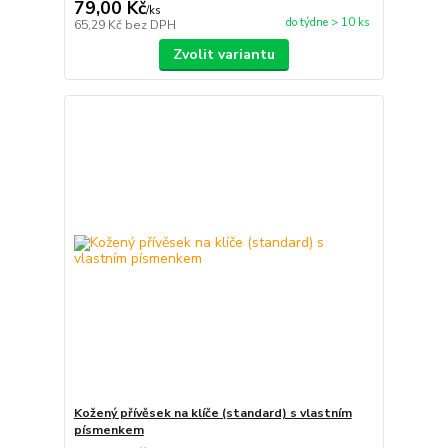
79,00 Kč
/
ks
do týdne > 10 ks
65,29 Kč
bez DPH
Zvolit variantu
Kožený přívěsek na klíče (standard) s vlastním
písmenkem