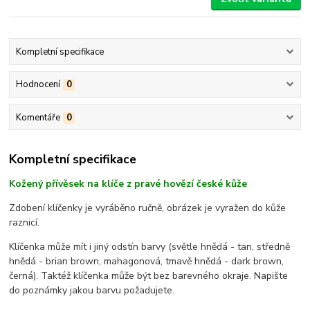
Kompletní specifikace
Hodnocení
0
Komentáře
0
Kompletní specifikace
Kožený přívěsek na klíče z pravé hovězí české kůže
Zdobení klíčenky je vyráběno ručně, obrázek je vyražen do kůže
raznicí.
Klíčenka může mít i jiný odstín barvy (světle hnědá - tan, středně
hnědá - brian brown, mahagonová, tmavě hnědá - dark brown,
černá). Taktéž klíčenka může být bez barevného okraje. Napište
do poznámky jakou barvu požadujete.