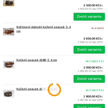
2 300,00 Kč
/
ks
1 900,83 Kč
bez DPH
Zvolit variantu
Květinový dámský kožený opasek, š: 4
do 4 týdnů
cm
2 500,00 Kč
/
ks
2 066,12 Kč
bez DPH
Zvolit variantu
Kožený opasek 418B, š: 4 cm
do 2 týdnů 3 ks
2 000,00 Kč
/
ks
1 652,89 Kč
bez DPH
Zvolit variantu
Kožený opasek 420B, š: 4 cm
do 2 týdnů 8 ks
1 800,00 Kč
/
ks
1 487,60 Kč
bez DPH
Zvolit variantu