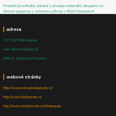
Finanční prostředky získané z prodeje materiálů věnujeme na
činnost spojenou s ochranou přírody v Bílých Karpatech.
adresa
ZO ČSOP Bílé Karpaty
nám. Bartolomějské 47
698 01 Veselí nad Moravou
webové stránky
http://www.eshopbilekarpaty.cz/
http://csop.bilekarpaty.cz/
http://www.dumprirody.cz/bilekarpaty