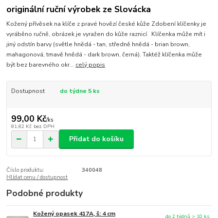
originální ruční výrobek ze Slovácka
Kožený přívěsek na klíče z pravé hovězí české kůže Zdobení klíčenky je
vyráběno ručně, obrázek je vyražen do kůže raznicí. Klíčenka může mít i
jiný odstín barvy (světle hnědá - tan, středně hnědá - brian brown,
mahagonová, tmavě hnědá - dark brown, černá). Taktéž klíčenka může
být bez barevného okr...
celý popis
Dostupnost
do týdne 5 ks
99,00 Kč
/
ks
81,82 Kč
bez DPH
Přidat do košíku
Číslo produktu:
340048
Hlídat cenu / dostupnost
Podobné produkty
Kožený opasek 417A, š: 4 cm
do 2 týdnů > 10 ks