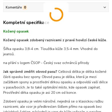
Komentáře
0
Kompletní specifikace
Kožený opasek
Kožený opasek zdobený raznicemi z pravé hovězí české kůže
.
Šířka opasku 3,8-4 cm. Tloušťka kůže 3,5-4 mm. Vhodné do
jeansů.
na přání s logem ČSOP - Český svaz ochránců přírody
Jak správně změřit obvod pasu?
Celková délka je délka kožené
části opasku bez spony. Obvod pasu je délka, která je mezi
začátkem spony a prostřední dírkou opasku a odpovídá vaší délce
v pase/bocích. Je to také optimální místo, kde opasek zapínat.
Prostřední dírka opasku je asi 20 cm od konce.
Zdobení opasku je velmi náročné, nejedná se o klasickou ražbu
raznicemi, ale vzor je předkreslen šídlem přímo na opasek bez
jakýchkoli šablon, následně je vzor do kůže vyřezán a vyražen.