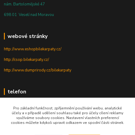
nám. Bartolomějské 47
698 01 Veselí nad Moravou
webové stránky
http://www.eshopbilekarpaty.cz/
http://csop.bilekarpaty.cz/
http://www.dumprirody.cz/bilekarpaty
telefon
+420 725 437 882
Pro základní funkčnost, zpříjemnění používání webu, analytické
účely a v případě udělení souhlasu také pro účely cílení reklamy
+420 727 880 789
využíváme soubory cookies. Nastavení vlastních preferencí
cookies můžete kdykoli upravit odkazem ve spodní části stránek.
PO - PÁ: 9 - 17