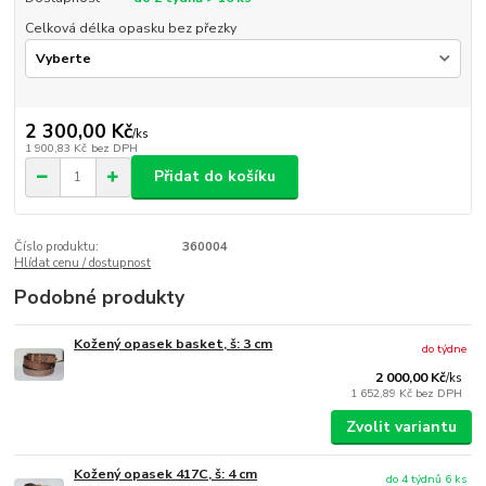
Celková délka opasku bez přezky
2 300,00 Kč
/
ks
1 900,83 Kč
bez DPH
Přidat do košíku
Číslo produktu:
360004
Hlídat cenu / dostupnost
Podobné produkty
Kožený opasek basket, š: 3 cm
do týdne
2 000,00 Kč
/
ks
1 652,89 Kč
bez DPH
Zvolit variantu
Kožený opasek 417C, š: 4 cm
do 4 týdnů 6 ks