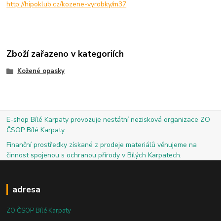
http://hipoklub.cz/kozene-vyrobky/m37
Zboží zařazeno v kategoriích
Kožené opasky
E-shop Bílé Karpaty provozuje nestátní nezisková organizace ZO
ČSOP Bílé Karpaty.
Finanční prostředky získané z prodeje materiálů věnujeme na
činnost spojenou s ochranou přírody v Bílých Karpatech.
adresa
ZO ČSOP Bílé Karpaty