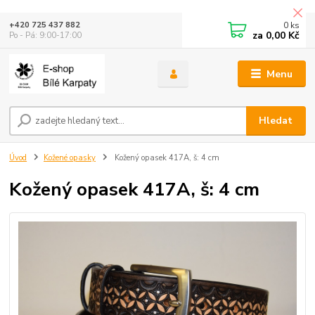
0
ks
+420 725 437 882
za
0,00 Kč
Po - Pá: 9:00-17:00
Menu
Hledat
Úvod
Kožené opasky
Kožený opasek 417A, š: 4 cm
Kožený opasek 417A, š: 4 cm