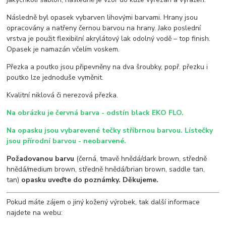
Následně byl opasek vybarven lihovými barvami. Hrany jsou
opracovány a natřeny černou barvou na hrany. Jako poslední
vrstva je použit flexibilní akrylátový lak odolný vodě – top finish.
Opasek je namazán včelím voskem.
Přezka a poutko jsou připevněny na dva šroubky, popř. přezku i
poutko lze jednoduše vyměnit.
Kvalitní niklová či nerezová přezka.
Na obrázku je červná barva - odstín black EKO FLO.
Na opasku jsou vybarevené tečky stříbrnou barvou. Lístečky
jsou přírodní barvou - neobarvené.
Požadovanou barvu
(černá, tmavě hnědá/dark brown, středně
hnědá/medium brown, středně hnědá/brian brown, saddle tan,
tan)
opasku uveďte do poznámky. Děkujeme.
Pokud máte zájem o jiný kožený výrobek, tak další informace
najdete na webu: