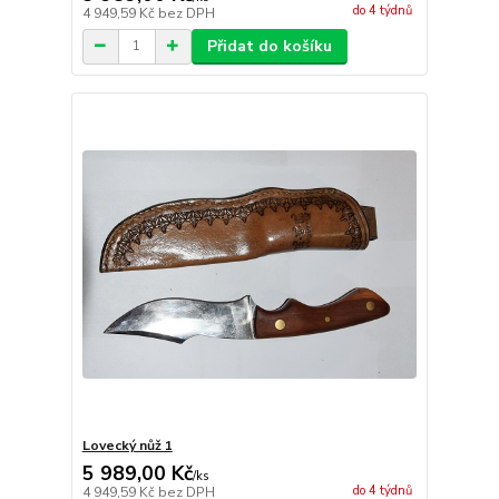
do 4 týdnů
4 949,59 Kč
bez DPH
Přidat do košíku
Lovecký nůž 1
5 989,00 Kč
/
ks
do 4 týdnů
4 949,59 Kč
bez DPH