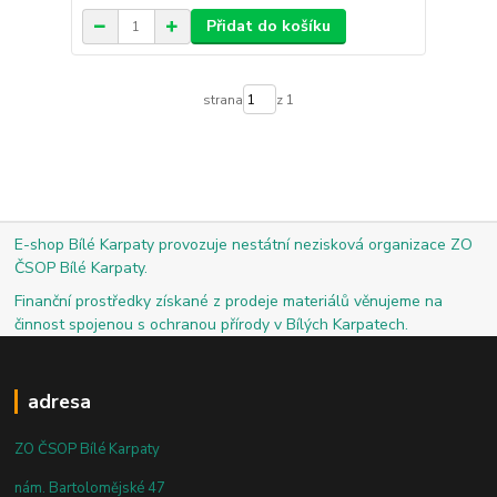
Přidat do košíku
strana
z 1
E-shop Bílé Karpaty provozuje nestátní nezisková organizace ZO
ČSOP Bílé Karpaty.
Finanční prostředky získané z prodeje materiálů věnujeme na
činnost spojenou s ochranou přírody v Bílých Karpatech.
adresa
ZO ČSOP Bílé Karpaty
nám. Bartolomějské 47