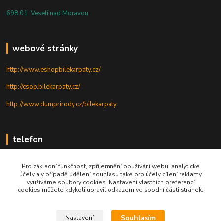
698 01 Veselí nad Moravou
webové stránky
http://www.eshopbilekarpaty.cz/
http://csop.bilekarpaty.cz/
http://www.dumprirody.cz/bilekarpaty
telefon
+420 725 437 882
Pro základní funkčnost, zpříjemnění používání webu, analytické
účely a v případě udělení souhlasu také pro účely cílení reklamy
+420 727 880 789
využíváme soubory cookies. Nastavení vlastních preferencí
cookies můžete kdykoli upravit odkazem ve spodní části stránek.
PO - PÁ: 9 - 17
Souhlasím
Nastavení