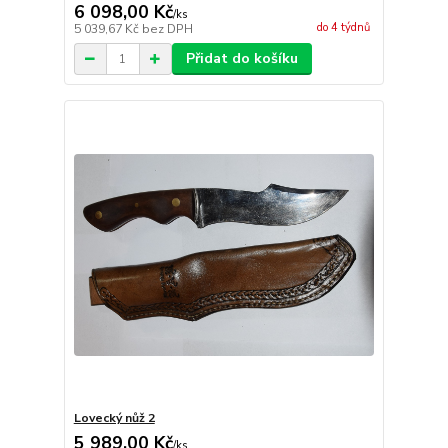
6 098,00 Kč
/
ks
do 4 týdnů
5 039,67 Kč
bez DPH
Přidat do košíku
Lovecký nůž 2
5 989,00 Kč
/
ks