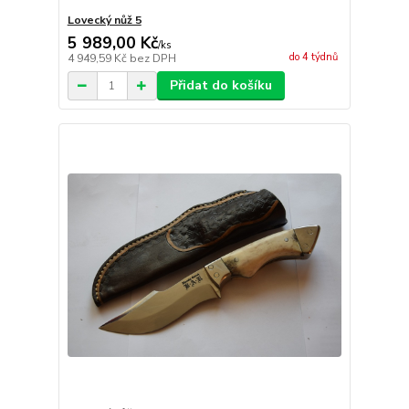
Lovecký nůž 5
5 989,00 Kč
/
ks
do 4 týdnů
4 949,59 Kč
bez DPH
Přidat do košíku