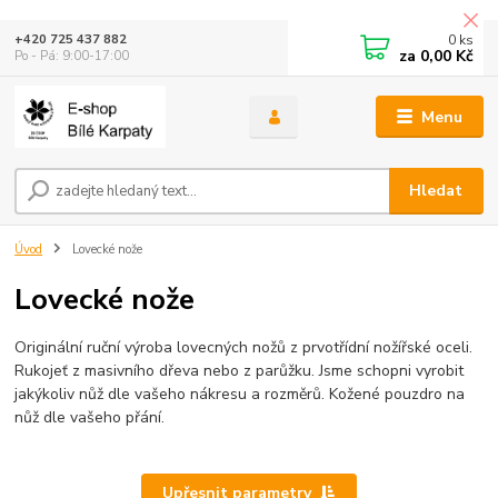
0
ks
+420 725 437 882
za
0,00 Kč
Po - Pá: 9:00-17:00
Menu
Hledat
Úvod
Lovecké nože
Lovecké nože
Originální ruční výroba lovecných nožů z prvotřídní nožířské oceli.
Rukojeť z masivního dřeva nebo z parůžku. Jsme schopni vyrobit
jakýkoliv nůž dle vašeho nákresu a rozměrů. Kožené pouzdro na
nůž dle vašeho přání.
Upřesnit parametry