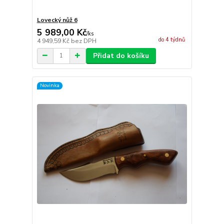
Lovecký nůž 6
5 989,00 Kč
/
ks
do 4 týdnů
4 949,59 Kč
bez DPH
Přidat do košíku
Novinka