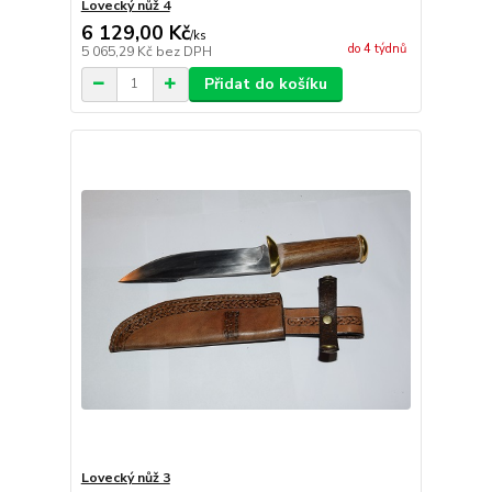
Lovecký nůž 4
6 129,00 Kč
/
ks
do 4 týdnů
5 065,29 Kč
bez DPH
Přidat do košíku
Lovecký nůž 3