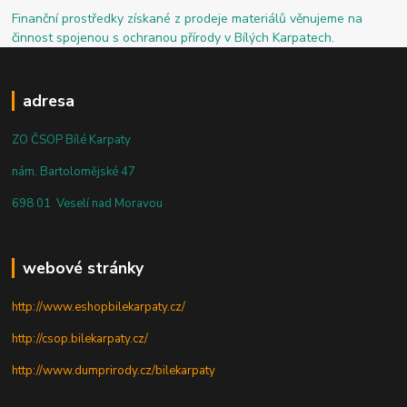
Finanční prostředky získané z prodeje materiálů věnujeme na
činnost spojenou s ochranou přírody v Bílých Karpatech.
adresa
ZO ČSOP Bílé Karpaty
nám. Bartolomějské 47
698 01 Veselí nad Moravou
webové stránky
http://www.eshopbilekarpaty.cz/
http://csop.bilekarpaty.cz/
http://www.dumprirody.cz/bilekarpaty