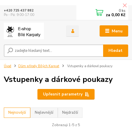
0
ks
+420 725 437 882
za
0,00 Kč
Po - Pá: 9:00-17:00
Menu
Hledat
Úvod
Dům přírody Bílých Karpat
Vstupenky a dárkové poukazy
Vstupenky a dárkové poukazy
Upřesnit parametry
Nejnovější
Nejlevnější
Nejdražší
Zobrazuji 1-5 z 5