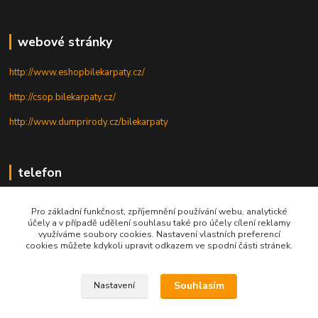
webové stránky
http://www.eshopbilekarpaty.cz/
http://csop.bilekarpaty.cz/
http://www.dumprirody.cz/bilekarpaty
telefon
+420 725 437 882
Pro základní funkčnost, zpříjemnění používání webu, analytické
účely a v případě udělení souhlasu také pro účely cílení reklamy
+420 727 880 789
využíváme soubory cookies. Nastavení vlastních preferencí
cookies můžete kdykoli upravit odkazem ve spodní části stránek.
PO - PÁ: 9 - 17
Souhlasím
Nastavení