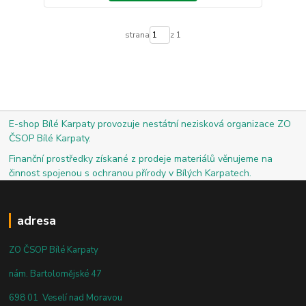
strana
z 1
E-shop Bílé Karpaty provozuje nestátní nezisková organizace ZO
ČSOP Bílé Karpaty.
Finanční prostředky získané z prodeje materiálů věnujeme na
činnost spojenou s ochranou přírody v Bílých Karpatech.
adresa
ZO ČSOP Bílé Karpaty
nám. Bartolomějské 47
698 01 Veselí nad Moravou