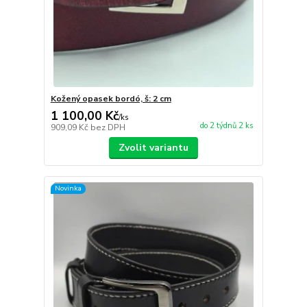
Kožený opasek bordó, š: 2 cm
1 100,00 Kč
/
ks
do 2 týdnů 2 ks
909,09 Kč
bez DPH
Zvolit variantu
Novinka