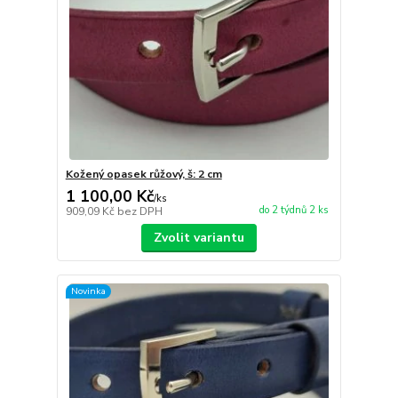
Kožený opasek růžový, š: 2 cm
1 100,00 Kč
/
ks
do 2 týdnů 2 ks
909,09 Kč
bez DPH
Zvolit variantu
Novinka