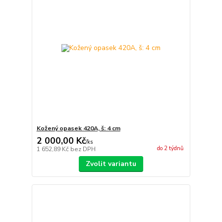
Kožený opasek 420A, š: 4 cm
2 000,00 Kč
/
ks
do 2 týdnů
1 652,89 Kč
bez DPH
Zvolit variantu