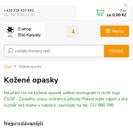
0
ks
+420 725 437 882
za
0,00 Kč
Po - Pá: 9:00-17:00
Menu
Hledat
Úvod
Kožené opasky
Kožené opasky
Na přání lze na kožený opasek udělat monogram či vložit logo
ČSOP - Českého svazu ochránců přírody. Pokud máte zájem o jiný
rozměr než máme v nabídce, zavolejte na tel: 727 880 789.
Nejprodávanější