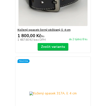
Kožený opasek černý obšívaný, š: 4 cm
1 800,00 Kč
/
ks
do 2 týdnů 8 ks
1 487,60 Kč
bez DPH
Zvolit variantu
Novinka