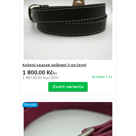
Kožený opasek obšívaný 3 cm černý
1 800,00 Kč
/
ks
do týdne 1 ks
1 487,60 Kč
bez DPH
Zvolit variantu
Novinka