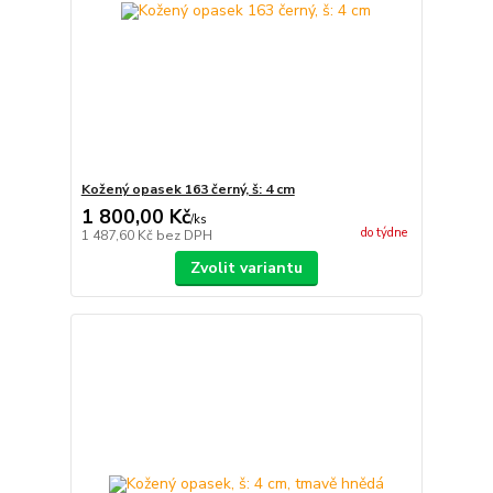
Kožený opasek 163 černý, š: 4 cm
1 800,00 Kč
/
ks
do týdne
1 487,60 Kč
bez DPH
Zvolit variantu