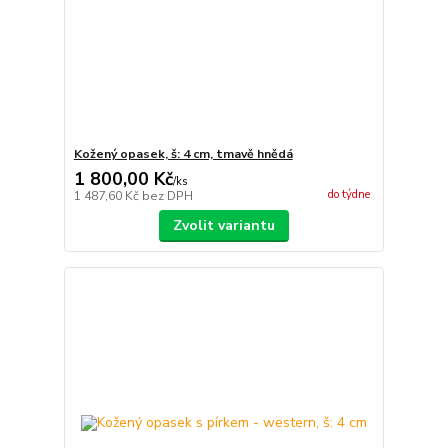
Kožený opasek, š: 4 cm, tmavě hnědá
1 800,00 Kč
/
ks
do týdne
1 487,60 Kč
bez DPH
Zvolit variantu