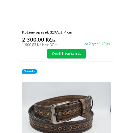
Kožený opasek 317A, š: 4 cm
2 300,00 Kč
/
ks
do 2 týdnů 10 ks
1 900,83 Kč
bez DPH
Zvolit variantu
Novinka