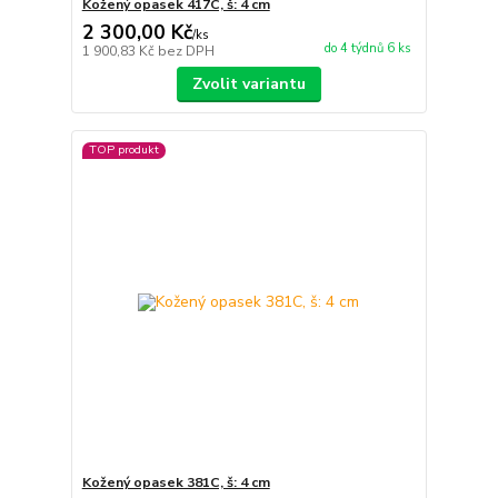
Kožený opasek 417C, š: 4 cm
2 300,00 Kč
/
ks
do 4 týdnů 6 ks
1 900,83 Kč
bez DPH
Zvolit variantu
TOP produkt
Kožený opasek 381C, š: 4 cm