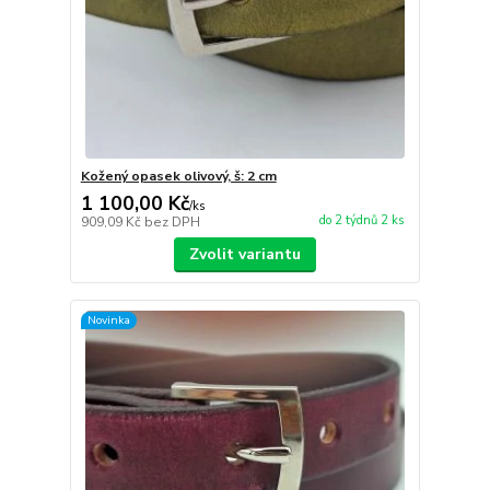
Kožený opasek olivový, š: 2 cm
1 100,00 Kč
/
ks
do 2 týdnů 2 ks
909,09 Kč
bez DPH
Zvolit variantu
Novinka