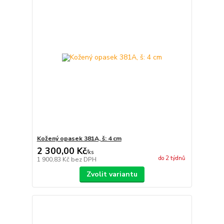
Kožený opasek 381A, š: 4 cm
2 300,00 Kč
/
ks
do 2 týdnů
1 900,83 Kč
bez DPH
Zvolit variantu