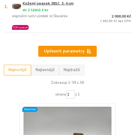
Kožený opasek 381C, š: 4 cm
1.
do 2 týdnů 4 ks
originální ruční výrobek ze Slovácka
2 000,00 Kč
1 652,89 Kč bez DPH
TOP produkt
Upřesnit parametry
Nejnovější
Nejlevnější
Nejdražší
Zobrazuji 1-39 z 39
strana
z 1
Novinka