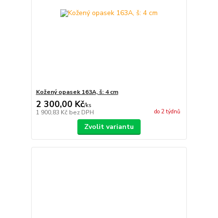
Kožený opasek 163A, š: 4 cm
2 300,00 Kč
/
ks
do 2 týdnů
1 900,83 Kč
bez DPH
Zvolit variantu