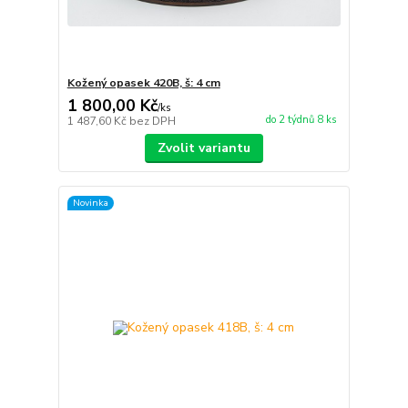
Kožený opasek 420B, š: 4 cm
1 800,00 Kč
/
ks
do 2 týdnů 8 ks
1 487,60 Kč
bez DPH
Zvolit variantu
Novinka