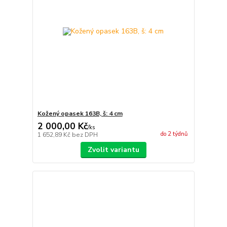
Kožený opasek 163B, š: 4 cm
2 000,00 Kč
/
ks
do 2 týdnů
1 652,89 Kč
bez DPH
Zvolit variantu