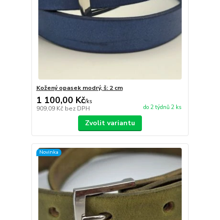
Kožený opasek modrý, š: 2 cm
1 100,00 Kč
/
ks
do 2 týdnů 2 ks
909,09 Kč
bez DPH
Zvolit variantu
Novinka