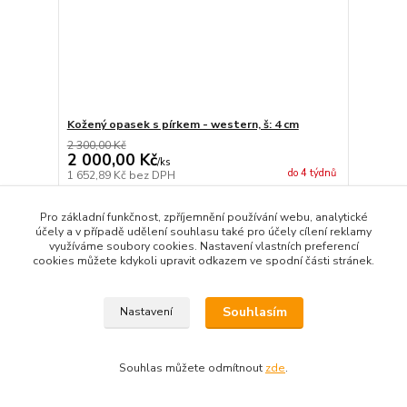
Kožený opasek s pírkem - western, š: 4 cm
2 300,00 Kč
2 000,00 Kč
/
ks
do 4 týdnů
1 652,89 Kč
bez DPH
Zvolit variantu
Pro základní funkčnost, zpříjemnění používání webu, analytické
účely a v případě udělení souhlasu také pro účely cílení reklamy
využíváme soubory cookies. Nastavení vlastních preferencí
cookies můžete kdykoli upravit odkazem ve spodní části stránek.
Souhlasím
Nastavení
Souhlas můžete odmítnout
zde
.