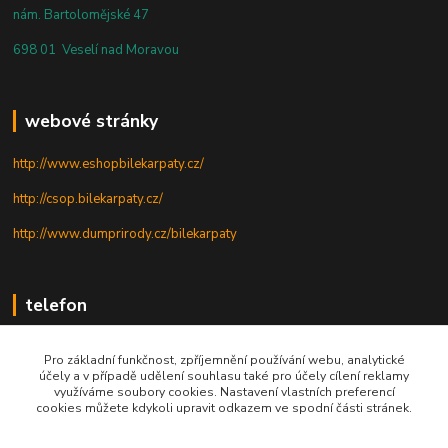
nám. Bartolomějské 47
698 01 Veselí nad Moravou
webové stránky
http://www.eshopbilekarpaty.cz/
http://csop.bilekarpaty.cz/
http://www.dumprirody.cz/bilekarpaty
telefon
+420 725 437 882
Pro základní funkčnost, zpříjemnění používání webu, analytické
účely a v případě udělení souhlasu také pro účely cílení reklamy
+420 727 880 789
využíváme soubory cookies. Nastavení vlastních preferencí
cookies můžete kdykoli upravit odkazem ve spodní části stránek.
PO - PÁ: 9 - 17