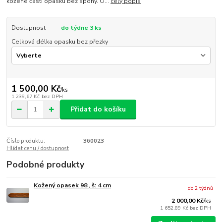
kožené části opasku bez spony. O...
celý popis
Dostupnost
do týdne 3 ks
Celková délka opasku bez přezky
1 500,00 Kč
/
ks
1 239,67 Kč
bez DPH
Přidat do košíku
Číslo produktu:
360023
Hlídat cenu / dostupnost
Podobné produkty
Kožený opasek 98 , š: 4 cm
do 2 týdnů
2 000,00 Kč
/
ks
1 652,89 Kč
bez DPH