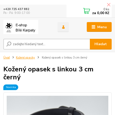
0
ks
+420 725 437 882
za
0,00 Kč
Po - Pá: 9:00-17:00
Menu
Hledat
Úvod
Kožené opasky
Kožený opasek s linkou 3 cm černý
Kožený opasek s linkou 3 cm
černý
Novinka