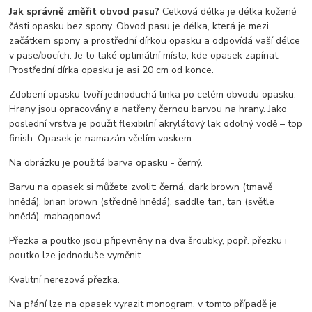
Jak správně změřit obvod pasu?
Celková délka je délka kožené
části opasku bez spony. Obvod pasu je délka, která je mezi
začátkem spony a prostřední dírkou opasku a odpovídá vaší délce
v pase/bocích. Je to také optimální místo, kde opasek zapínat.
Prostřední dírka opasku je asi 20 cm od konce.
Zdobení opasku tvoří jednoduchá linka po celém obvodu opasku.
Hrany jsou opracovány a natřeny černou barvou na hrany. Jako
poslední vrstva je použit flexibilní akrylátový lak odolný vodě – top
finish. Opasek je namazán včelím voskem.
Na obrázku je použitá barva opasku - černý.
Barvu na opasek si můžete zvolit: černá, dark brown (tmavě
hnědá), brian brown (středně hnědá), saddle tan, tan (světle
hnědá), mahagonová.
Přezka a poutko jsou připevněny na dva šroubky, popř. přezku i
poutko lze jednoduše vyměnit.
Kvalitní nerezová přezka.
Na přání lze na opasek vyrazit monogram, v tomto případě je