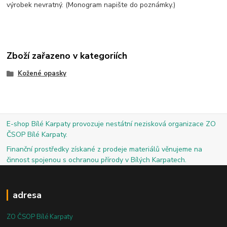
výrobek nevratný. (Monogram napište do poznámky.)
Zboží zařazeno v kategoriích
Kožené opasky
E-shop Bílé Karpaty provozuje nestátní nezisková organizace ZO
ČSOP Bílé Karpaty.
Finanční prostředky získané z prodeje materiálů věnujeme na
činnost spojenou s ochranou přírody v Bílých Karpatech.
adresa
ZO ČSOP Bílé Karpaty