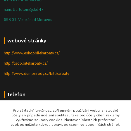
nám. Bartolomějské 47
698 01 Veselí nad Moravou
webové stránky
http://www.eshopbilekarpaty.cz/
http://csop.bilekarpaty.cz/
http://www.dumprirody.cz/bilekarpaty
telefon
+420 725 437 882
Pro základní funkčnost, zpříjemnění používání webu, analytické
účely a v případě udělení souhlasu také pro účely cílení reklamy
+420 727 880 789
využíváme soubory cookies. Nastavení vlastních preferencí
cookies můžete kdykoli upravit odkazem ve spodní části stránek.
PO - PÁ: 9 - 17