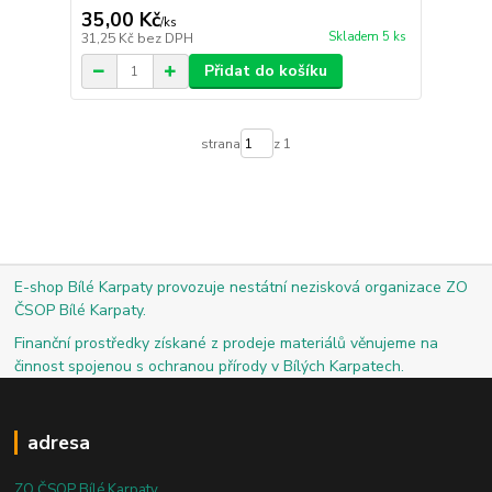
35,00 Kč
/
ks
Skladem 5 ks
31,25 Kč
bez DPH
Přidat do košíku
strana
z 1
E-shop Bílé Karpaty provozuje nestátní nezisková organizace ZO
ČSOP Bílé Karpaty.
Finanční prostředky získané z prodeje materiálů věnujeme na
činnost spojenou s ochranou přírody v Bílých Karpatech.
adresa
ZO ČSOP Bílé Karpaty