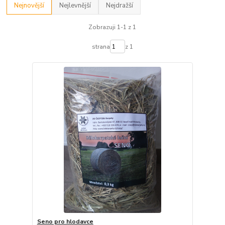
Nejnovější
Nejlevnější
Nejdražší
Zobrazuji 1-1 z 1
strana
z 1
Seno pro hlodavce