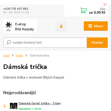
0
ks
+420 725 437 882
za
0,00 Kč
Po - Pá: 9:00-17:00
Menu
Hledat
Úvod
Trička
Dámská trička
Dámská trička
Dámská trička s motivem Bílých Karpat.
Nejprodávanější
Dámské černé tričko - Trávy
1.
Skladem > 10 ks