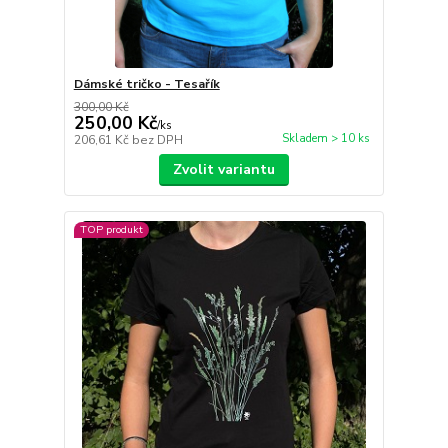
Dámské tričko - Tesařík
300,00 Kč
250,00 Kč
/
ks
Skladem > 10 ks
206,61 Kč
bez DPH
Zvolit variantu
TOP produkt