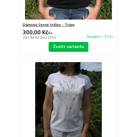
Dámské černé tričko - Trávy
300,00 Kč
/
ks
Skladem > 10 ks
247,93 Kč
bez DPH
Zvolit variantu