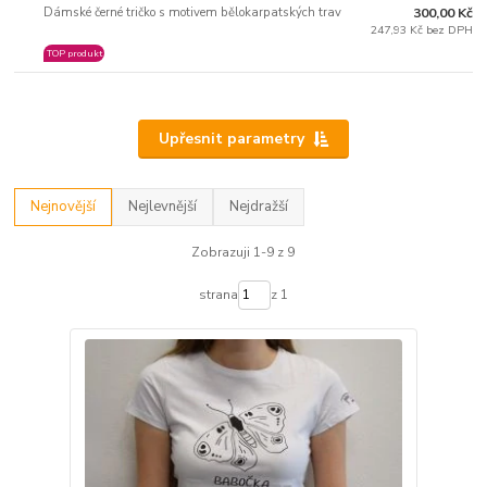
Dámské černé tričko s motivem bělokarpatských trav
300,00 Kč
247,93 Kč bez DPH
TOP produkt
Upřesnit parametry
Nejnovější
Nejlevnější
Nejdražší
Zobrazuji 1-9 z 9
strana
z 1