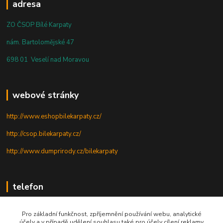
adresa
ZO ČSOP Bílé Karpaty
nám. Bartolomějské 47
698 01 Veselí nad Moravou
webové stránky
http://www.eshopbilekarpaty.cz/
http://csop.bilekarpaty.cz/
http://www.dumprirody.cz/bilekarpaty
telefon
+420 725 437 882
Pro základní funkčnost, zpříjemnění používání webu, analytické
účely a v případě udělení souhlasu také pro účely cílení reklamy