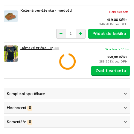
Kožená peněženka - medvěd
Není skladem
419,00 Kč
/
ks
346,28 Kč
bez DPH
Přidat do košíku
Dámské tričko - Mlok
Skladem > 10 ks
350,00 Kč
/
ks
289,26 Kč
bez DPH
Zvolit variantu
Kompletní specifikace
Hodnocení
0
Komentáře
0