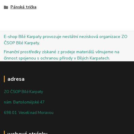
Pánská trička
E-shop Bílé Karpaty provozuje nestátní nezisková organizace ZO
ČSOP Bílé Karpaty.
Finanční prostředky získané z prodeje materiálů věnujeme na
činnost spojenou s ochranou přírody v Bílých Karpatech.
adresa
ZO ČSOP Bílé Karpaty
nám. Bartolomějské 47
698 01 Veselí nad Moravou