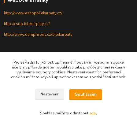
webové stránky
http://www.eshopbilekarpaty.cz/
http://csop.bilekarpaty.cz/
http://www.dumprirody.cz/bilekarpaty
telefon
Pro základní funkčnost, zpříjemnění používání webu, analytické
účely a v případě udělení souhlasu také pro účely cílení reklamy
+420 725 437 882
využíváme soubory cookies. Nastavení vlastních preferencí
cookies můžete kdykoli upravit odkazem ve spodní části stránek.
+420 727 880 789
PO - PÁ: 9 - 17
Souhlasím
Nastavení
Souhlas můžete odmítnout
zde
.
© 2025; ZO ČSOP Bílé Karpaty
Vytvořeno na
Eshop-rychle.cz