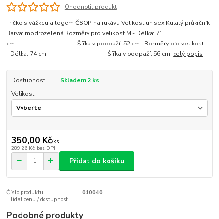
Ohodnotit produkt
Tričko s vážkou a logem ČSOP na rukávu Velikost unisex Kulatý průkrčník
Barva: modrozelená Rozměry pro velikost M - Délka: 71
cm. - Šířka v podpaží: 52 cm. Rozměry pro velikost L
- Délka: 74 cm. - Šířka v podpaží: 56 cm.
celý popis
Dostupnost
Skladem 2 ks
Velikost
350,00 Kč
/
ks
289,26 Kč
bez DPH
Přidat do košíku
Číslo produktu:
010040
Hlídat cenu / dostupnost
Podobné produkty