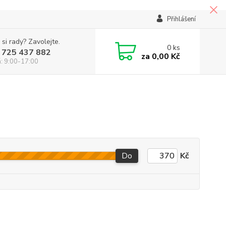
Přihlášení
 si rady? Zavolejte.
0
ks
 725 437 882
za
0,00 Kč
á: 9:00-17:00
Do
Kč