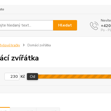
ete
Nevíte
Hledat
+420
Po - P
lyšové hračky
Domácí zvířátka
cí zvířátka
Kč
Od