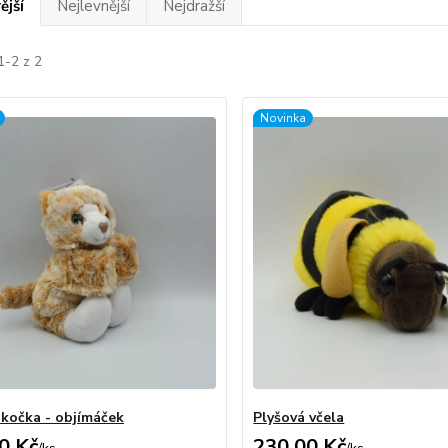
ější
Nejlevnější
Nejdražší
1-2 z 2
Novinka
 kočka - objímáček
Plyšová včela
0 Kč
230,00 Kč