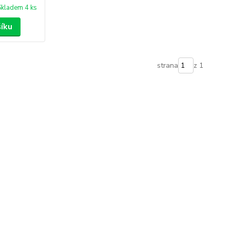
Skladem 4 ks
šíku
strana
z 1