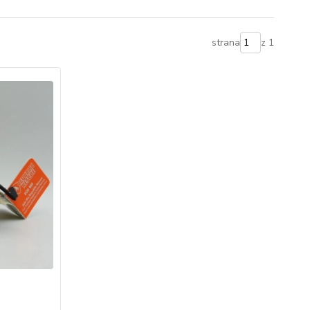
strana
z 1