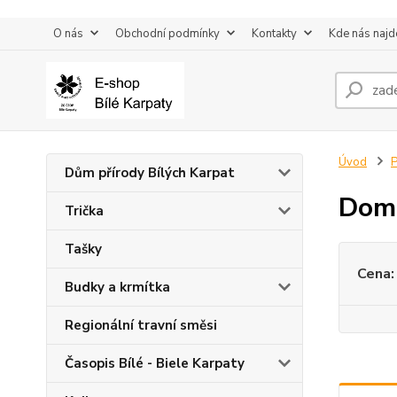
O nás
Obchodní podmínky
Kontakty
Kde nás najd
Úvod
P
Dům přírody Bílých Karpat
Domá
Trička
Tašky
Cena:
Budky a krmítka
Regionální travní směsi
Časopis Bílé - Biele Karpaty