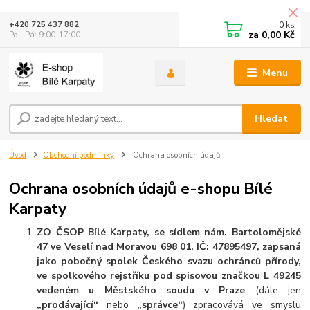
0
ks
+420 725 437 882
za
0,00 Kč
Po - Pá: 9:00-17:00
Menu
Hledat
Úvod
Obchodní podmínky
Ochrana osobních údajů
Ochrana osobních údajů e-shopu Bílé
Karpaty
ZO ČSOP Bílé Karpaty, se sídlem nám. Bartolomějské
47 ve Veselí nad Moravou 698 01, IČ: 47895497, zapsaná
jako pobočný spolek Českého svazu ochránců přírody,
ve spolkového rejstříku pod spisovou značkou L 49245
vedeném u Městského soudu v Praze
(dále jen
„prodávající“
nebo
„správce“
) zpracovává ve smyslu