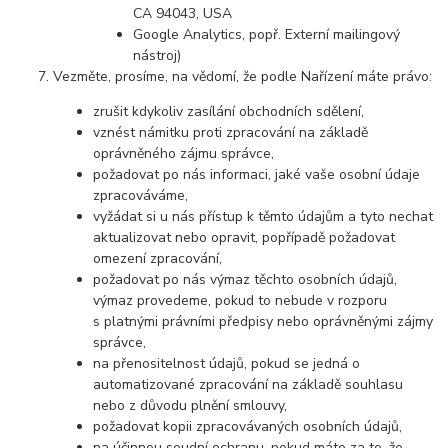
CA 94043, USA
Google Analytics, popř. Externí mailingový
nástroj)
Vezměte, prosíme, na vědomí, že podle Nařízení máte právo:
zrušit kdykoliv zasílání obchodních sdělení,
vznést námitku proti zpracování na základě
oprávněného zájmu správce,
požadovat po nás informaci, jaké vaše osobní údaje
zpracováváme,
vyžádat si u nás přístup k těmto údajům a tyto nechat
aktualizovat nebo opravit, popřípadě požadovat
omezení zpracování,
požadovat po nás výmaz těchto osobních údajů,
výmaz provedeme, pokud to nebude v rozporu
s platnými právními předpisy nebo oprávněnými zájmy
správce,
na přenositelnost údajů, pokud se jedná o
automatizované zpracování na základě souhlasu
nebo z důvodu plnění smlouvy,
požadovat kopii zpracovávaných osobních údajů,
na účinnou soudní ochranu, pokud máte za to, že