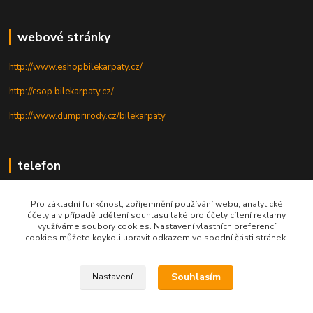
webové stránky
http://www.eshopbilekarpaty.cz/
http://csop.bilekarpaty.cz/
http://www.dumprirody.cz/bilekarpaty
telefon
+420 725 437 882
Pro základní funkčnost, zpříjemnění používání webu, analytické
účely a v případě udělení souhlasu také pro účely cílení reklamy
+420 727 880 789
využíváme soubory cookies. Nastavení vlastních preferencí
cookies můžete kdykoli upravit odkazem ve spodní části stránek.
PO - PÁ: 9 - 17
Souhlasím
Nastavení