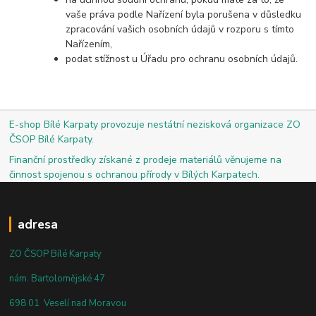
vaše práva podle Nařízení byla porušena v důsledku
zpracování vašich osobních údajů v rozporu s tímto
Nařízením,
podat stížnost u Úřadu pro ochranu osobních údajů.
E-shop Bílé Karpaty provozuje nestátní nezisková organizace ZO
ČSOP Bílé Karpaty.
Finanční prostředky získané z prodeje materiálů věnujeme na
činnost spojenou s ochranou přírody v Bílých Karpatech.
adresa
ZO ČSOP Bílé Karpaty
nám. Bartolomějské 47
698 01 Veselí nad Moravou