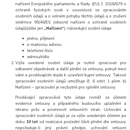
nařízení Evropského parlamentu a Rady (EU) č. 2016/679 o
ochraně fyzických osob v souvislosti se zpracováním
osobních údajů a o volném pohybu těchto údajů a o zrušení
směrnice 95/46/ES (obecné nařízení o ochraně osobních
údajů)(dále jen
„Nařízení“
), následující osobní údaje:
jméno, příjmení
e-mailovou adresu
telefonní číslo
adresu/sídlo
Výše uvedené osobní údaje je nutné zpracovat pro
odbavení objednávek a další plnění ze smlouvy, pokud mezi
vámi a prodávajícím dojde k uzavření kupní smlouvy. Takové
zpracování osobních údajů umožňuje čl. 6 odst. 1 písm. b)
Nařízení – zpracování je nezbytné pro splnění smlouvy.
Prodávající zpracovává tyto údaje rovněž za účelem
evidence smlouvy a případného budoucího uplatnění a
obranu práv a povinností smluvních stran. Uchování a
zpracování osobních údajů je za výše uvedeným účelem po
dobu
10 let
od realizace poslední části plnění dle smlouvy,
nepožaduje-li jiný právní předpis uchování smluvní