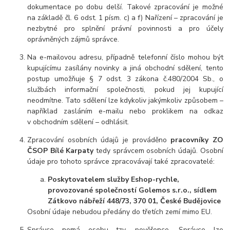
dokumentace po dobu delší. Takové zpracování je možné
na základě čl. 6 odst. 1 písm. c) a f) Nařízení – zpracování je
nezbytné pro splnění právní povinnosti a pro účely
oprávněných zájmů správce.
Na e-mailovou adresu, případně telefonní číslo mohou být
kupujícímu zasílány novinky a jiná obchodní sdělení, tento
postup umožňuje § 7 odst. 3 zákona č.480/2004 Sb., o
službách informační společnosti, pokud jej kupující
neodmítne. Tato sdělení lze kdykoliv jakýmkoliv způsobem –
například zasláním e-mailu nebo proklikem na odkaz
v obchodním sdělení – odhlásit.
Zpracování osobních údajů je prováděno
pracovníky ZO
ČSOP Bílé Karpaty
tedy správcem osobních údajů. Osobní
údaje pro tohoto správce zpracovávají také zpracovatelé:
Poskytovatelem služby Eshop-rychle,
provozované společností Golemos s.r.o., sídlem
Zátkovo nábřeží 448/73, 370 01, České Budějovice
Osobní údaje nebudou předány do třetích zemí mimo EU.
Správce nemá osobu tzv. pověřence. Správce lze