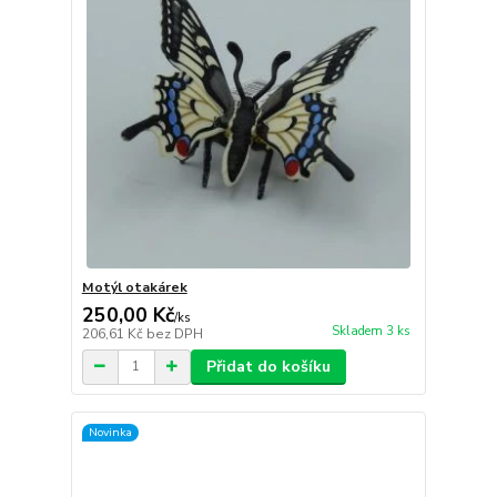
Motýl otakárek
250,00 Kč
/
ks
Skladem 3 ks
206,61 Kč
bez DPH
Přidat do košíku
Novinka