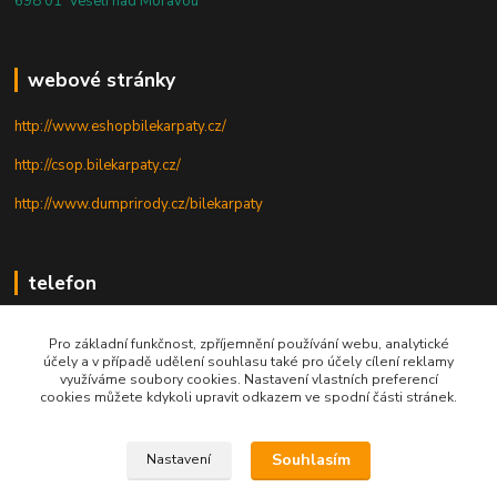
698 01 Veselí nad Moravou
webové stránky
http://www.eshopbilekarpaty.cz/
http://csop.bilekarpaty.cz/
http://www.dumprirody.cz/bilekarpaty
telefon
+420 725 437 882
Pro základní funkčnost, zpříjemnění používání webu, analytické
účely a v případě udělení souhlasu také pro účely cílení reklamy
+420 727 880 789
využíváme soubory cookies. Nastavení vlastních preferencí
cookies můžete kdykoli upravit odkazem ve spodní části stránek.
PO - PÁ: 9 - 17
Souhlasím
Nastavení