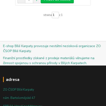
strana
z 1
E-shop Bílé Karpaty provozuje nestátní nezisková organizace ZO
ČSOP Bílé Karpaty.
Finanční prostředky získané z prodeje materiálů věnujeme na
činnost spojenou s ochranou přírody v Bílých Karpatech.
adresa
ZO ČSOP Bílé Karpaty
nám. Bartolomějské 47