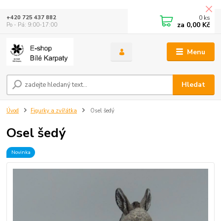
0
ks
+420 725 437 882
za
0,00 Kč
Po - Pá: 9:00-17:00
Menu
Hledat
Úvod
Figurky a zvířátka
Osel šedý
Osel šedý
Novinka