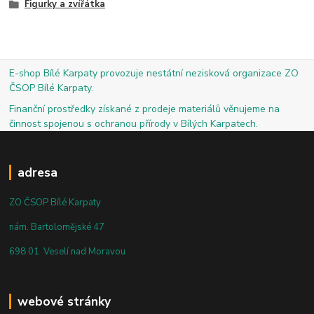
Figurky a zvířátka
E-shop Bílé Karpaty provozuje nestátní nezisková organizace ZO
ČSOP Bílé Karpaty.
Finanční prostředky získané z prodeje materiálů věnujeme na
činnost spojenou s ochranou přírody v Bílých Karpatech.
adresa
ZO ČSOP Bílé Karpaty
nám. Bartolomějské 47
698 01 Veselí nad Moravou
webové stránky