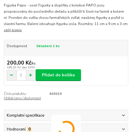
Figurka Papo - osel Figurky a doplňky z kolekce PAPO jsou
propracovány do posledního detailu a přiblíží ti život na farmě a kolem
ní. Pronikni do světa chovu farmářských zvířat, nasbírej figurky a pořiď si
vlastní farmu. Balení obsahuje figurku osla. Rozměry: 11 cm x 9 cm x 3 cm
celý popis
Dostupnost
Skladem 1 ks
200,00 Kč
/
ks
165,29 Kč
bez DPH
Přidat do košíku
Číslo produktu:
640019
Hlídat cenu / dostupnost
Kompletní specifikace
Hodnocení
0