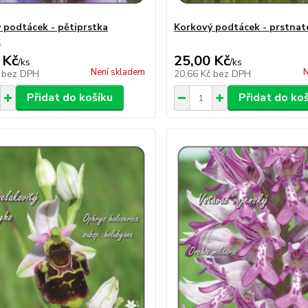
 podtácek - pětiprstka
Korkový podtácek - prstnat
k
 Kč
25,00 Kč
/
ks
/
ks
Není skladem
N
č
bez DPH
20,66 Kč
bez DPH
Přidat do košíku
Přidat do ko