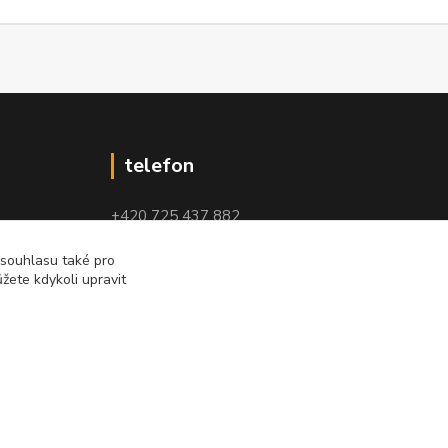
telefon
+420 725 437 882
+420 727 880 789
 souhlasu také pro
žete kdykoli upravit
PO - PÁ: 9 - 17
Vytvořeno na
Eshop-rychle.cz