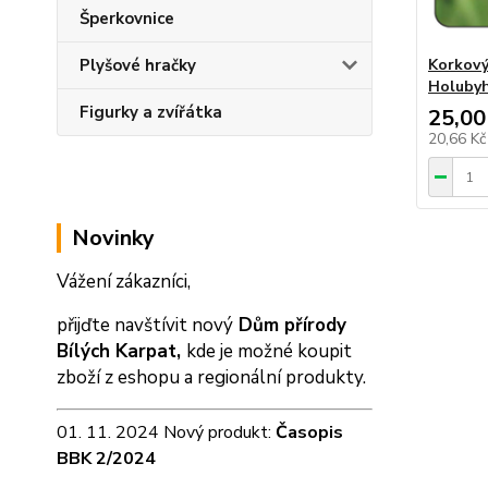
Šperkovnice
Plyšové hračky
Korkový
Holuby
Figurky a zvířátka
25,00
20,66 K
Novinky
Vážení zákazníci,
přijďte navštívit nový
Dům přírody
Bílých Karpat,
kde je možné koupit
zboží z eshopu a
regionální produkty.
01. 11. 2024 Nový produkt:
Časopis
BBK 2/2024