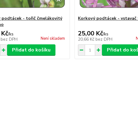
 podtácek - tořič čmelákovitý
Korkový podtácek - vstavač
ho
 Kč
25,00 Kč
/
ks
/
ks
Není skladem
N
č
bez DPH
20,66 Kč
bez DPH
Přidat do košíku
Přidat do ko