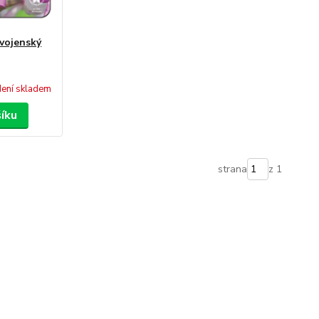
 vojenský
ení skladem
šíku
strana
z 1