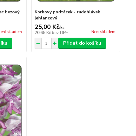
ec bezový
Korkový podtácek - rudohlávek
jehlancový
25,00 Kč
/
ks
ení skladem
Není skladem
20,66 Kč
bez DPH
šíku
Přidat do košíku