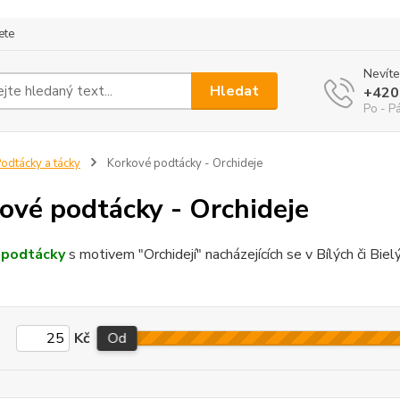
ete
Nevíte
Hledat
+420
Po - P
odtácky a tácky
Korkové podtácky - Orchideje
ové podtácky - Orchideje
 podtácky
s motivem "Orchidejí" nacházejících se v Bílých či Bie
Kč
Od