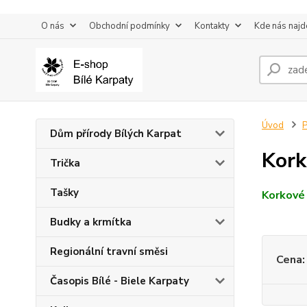
O nás
Obchodní podmínky
Kontakty
Kde nás najd
Úvod
P
Dům přírody Bílých Karpat
Kork
Trička
Tašky
Korkové
Budky a krmítka
Regionální travní směsi
Cena:
Časopis Bílé - Biele Karpaty