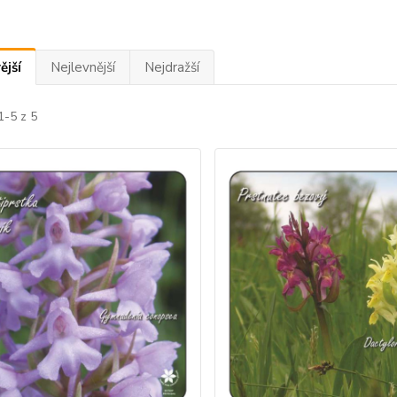
ější
Nejlevnější
Nejdražší
1-5 z 5