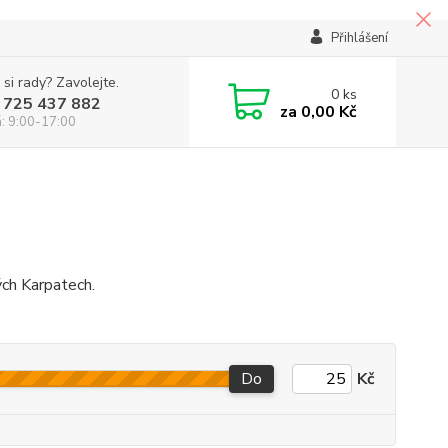
Přihlášení
 si rady? Zavolejte.
0
ks
 725 437 882
za
0,00 Kč
á: 9:00-17:00
lých Karpatech.
Do
Kč