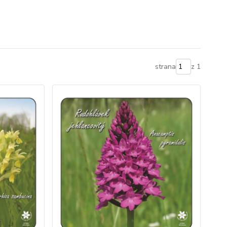
strana
z 1