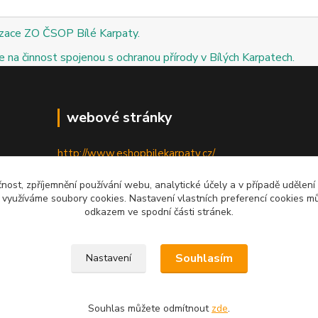
izace ZO ČSOP Bílé Karpaty.
 na činnost spojenou s ochranou přírody v Bílých Karpatech.
webové stránky
http://www.eshopbilekarpaty.cz/
http://csop.bilekarpaty.cz/
čnost, zpříjemnění používání webu, analytické účely a v případě udělení
y využíváme soubory cookies. Nastavení vlastních preferencí cookies mů
http://www.dumprirody.cz/bilekarpaty
odkazem ve spodní části stránek.
Souhlasím
Nastavení
Souhlas můžete odmítnout
zde
.