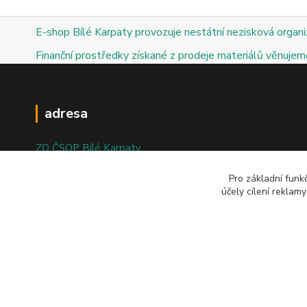
E-shop Bílé Karpaty provozuje nestátní nezisková organ
Finanční prostředky získané z prodeje materiálů věnujeme
adresa
ZO ČSOP Bílé Karpaty
nám. Bartolomějské 47
Pro základní funk
účely cílení reklam
698 01 Veselí nad Moravou
© 2025; ZO ČSOP Bílé Karpaty