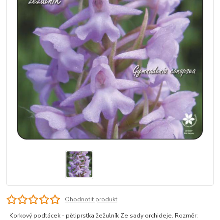
Ohodnotit produkt
Korkový podtácek - pětiprstka žežulník Ze sady orchideje. Rozměr: