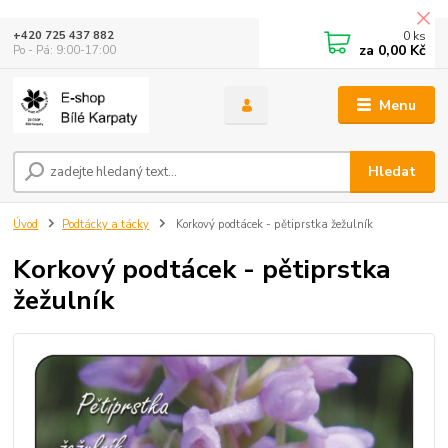
0
ks
+420 725 437 882
za
0,00 Kč
Po - Pá: 9:00-17:00
Menu
Hledat
Úvod
Podtácky a tácky
Korkový podtácek - pětiprstka žežulník
Korkový podtácek - pětiprstka
žežulník