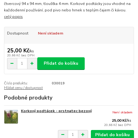
čtvercový 94 x 94 mm, tloušťka 4 mm. Korkové podtácky jsou vhodné na
každodenní používání, pod pivo nebo hrnek s teplým čajem či kávou.
celý popis
Dostupnost
Není skladem
25,00 Kč
/
ks
20,66 Kč
bez DPH
Přidat do košíku
Číslo produktu:
030019
Hlídat cenu / dostupnost
Podobné produkty
Korkový podtácek - prstnatec bezový
Není skladem
25,00 Kč
/
ks
20,66 Kč
bez DPH
Přidat do košíku