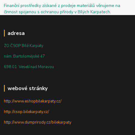
Finanční prostředky získané z prodeje materiálů věnujeme na
činnost spojenou s ochranou přírody v Bílých Karpatech.
adresa
ZO ČSOP Bílé Karpaty
nám. Bartolomějské 47
698 01 Veselí nad Moravou
webové stránky
http://www.eshopbilekarpaty.cz/
http://csop.bilekarpaty.cz/
http://www.dumprirody.cz/bilekarpaty