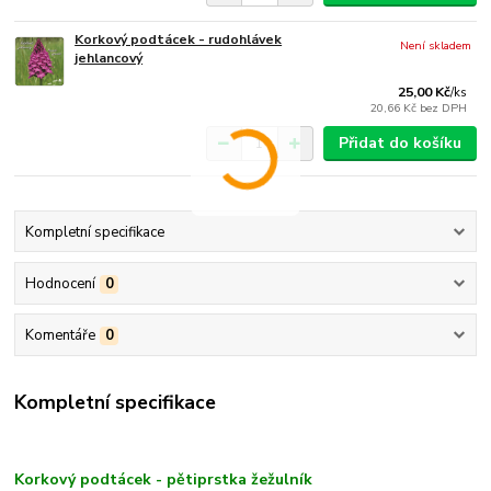
Korkový podtácek - rudohlávek
Není skladem
jehlancový
25,00 Kč
/
ks
20,66 Kč
bez DPH
Přidat do košíku
Kompletní specifikace
Hodnocení
0
Komentáře
0
Kompletní specifikace
Korkový podtácek - pětiprstka žežulník