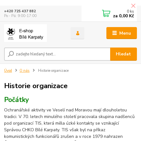
0
ks
+420 725 437 882
za
0,00 Kč
Po - Pá: 9:00-17:00
Menu
Hledat
Úvod
O nás
Historie organizace
Historie organizace
Počátky
Ochranářské aktivity ve Veselí nad Moravou mají dlouholetou
tradici. V 70. letech minulého století pracovala skupina nadšenců
pod organizací TIS, která měla úzké kontakty se vznikající
Správou CHKO Bílé Karpaty. TIS však byl na příkaz
komunistických funkcionářů zrušen a v roce 1979 nahrazen