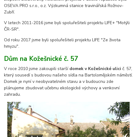
OSEVA PRO s.r.o., o.z. Výzkumná stanice travinářská Rožnov-
Zubří.
V letech 2011-2016 jsme byli spoluřešiteli projektu LIFE+ "Motýli
ČR-SR".
Od roku 2017 jsme byli spoluřešiteli projektu LIFE "Ze života
hmyzu".
Dům na Kožešnické č. 57
V roce 2010 jsme zakoupili starší
domek v Kožešnické ulici
č. 57,
který sousedí s budovou našeho sídla na Bartolomějském náměstí.
Domek je nyní v neobyvatelném stavu a v budoucnu zde
plánujeme zbudovat učebnu ekologické výchovy a venkovní
zahradu.