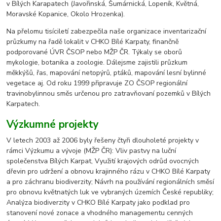
v Bílých Karapatech (Javořinská, Šumárnická, Lopeník, Květná,
Moravské Kopanice, Okolo Hrozenka).
Na přelomu tisíciletí zabezpečila naše organizace inventarizační
průzkumy na řadě lokalit v CHKO Bílé Karpaty, finančně
podporované ÚVR ČSOP nebo MŽP ČR. Týkaly se oborů
mykologie, botanika a zoologie. Dálejsme zajistili průzkum
měkkýšů, řas, mapování netopýrů, ptáků, mapování lesní bylinné
vegetace aj. Od roku 1999 připravuje ZO ČSOP regionální
travinobylinnou směs určenou pro zatravňovaní pozemků v Bílých
Karpatech.
Výzkumné projekty
V letech 2003 až 2006 byly řešeny čtyři dlouholeté projekty v
rámci Výzkumu a vývoje (MŽP ČR): Vliv pastvy na luční
společenstva Bílých Karpat, Využití krajových odrůd ovocných
dřevin pro udržení a obnovu krajinného rázu v CHKO Bílé Karpaty
a pro záchranu biodiverzity; Návrh na používání regionálních směsí
pro obnovu květnatých luk ve vybraných územích České republiky;
Analýza biodiverzity v CHKO Bílé Karpaty jako podklad pro
stanovení nové zonace a vhodného managementu cenných