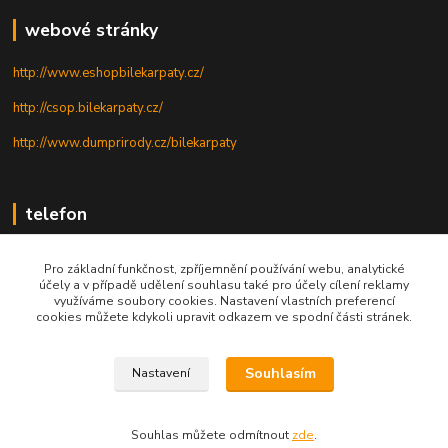
webové stránky
http://www.eshopbilekarpaty.cz/
http://csop.bilekarpaty.cz/
http://www.dumprirody.cz/bilekarpaty
telefon
+420 725 437 882
Pro základní funkčnost, zpříjemnění používání webu, analytické
účely a v případě udělení souhlasu také pro účely cílení reklamy
+420 727 880 789
využíváme soubory cookies. Nastavení vlastních preferencí
cookies můžete kdykoli upravit odkazem ve spodní části stránek.
PO - PÁ: 9 - 17
Souhlasím
Nastavení
© 2025; ZO ČSOP Bílé Karpaty
Souhlas můžete odmítnout
zde
.