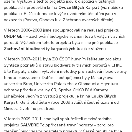
území. Výstupy z těchto projektů jsou k dispozici v tištěných
publikacích, především kniha
Ovoce Bílých Karpat
(viz nabídka
publikací). Bližší informace k výše uvedeným tématům jsou v
odkazech (Pastva, Obnova luk, Záchrana ovocných dřevin).
V letech 2006–2008 jsme spolupracovali na realizaci projektu
UNDP GEF
– Zachování biologické rozmanitosti trvalých travních
porostů. Výsledkem tohoto projektu byla mimo jiné publikace –
Zachování biodiverzity karpatských luk
(ke stažení).
V letech 2007–2011 byla ZO ČSOP hlavním řešitelem projektu
Syntéza poznatků o stavu biodiverzity travních porostů v CHKO
Bílé Karpaty s cílem vytvoření metodiky pro zachování biodiverzity
tohoto ekosystému. Dalšími spolupříjemci byly Masarykova
univerzita Brno, Univerzita Palackého v Olomouci a Agentura
ochrany přírody a krajiny ČR, Správa CHKO Bílé Karpaty
Luhačovice. Jedním z výstupů projektu je kniha
Louky Bílých
Karpat
, která obdržela v roce 2009 zvláštní čestné uznání od
Ministra životního prostředí.
V letech 2009-2011 jsme byli spoluřešiteli mezinárodního
projektu
SALVERE
Polopřirozené travní porosty – zdroj pro
zlepšení biodiverzity, nositelem projektu v České republice byla