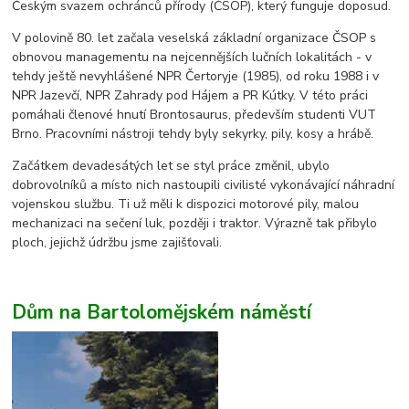
Českým svazem ochránců přírody (ČSOP), který funguje doposud.
V polovině 80. let začala veselská základní organizace ČSOP s
obnovou managementu na nejcennějších lučních lokalitách - v
tehdy ještě nevyhlášené NPR Čertoryje (1985), od roku 1988 i v
NPR Jazevčí, NPR Zahrady pod Hájem a PR Kútky. V této práci
pomáhali členové hnutí Brontosaurus, především studenti VUT
Brno. Pracovními nástroji tehdy byly sekyrky, pily, kosy a hrábě.
Začátkem devadesátých let se styl práce změnil, ubylo
dobrovolníků a místo nich nastoupili civilisté vykonávající náhradní
vojenskou službu. Ti už měli k dispozici motorové pily, malou
mechanizaci na sečení luk, později i traktor. Výrazně tak přibylo
ploch, jejichž údržbu jsme zajišťovali.
Dům na Bartolomějském náměstí