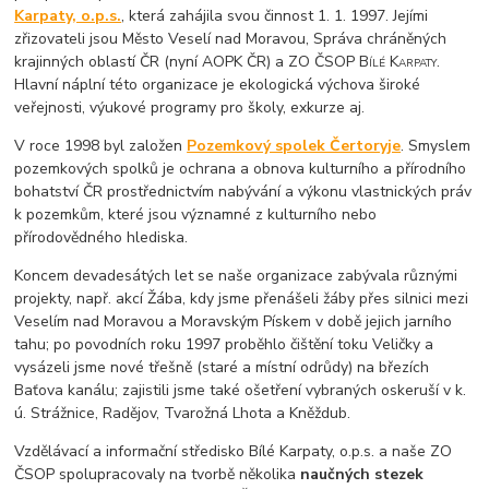
Karpaty, o.p.s.
, která zahájila svou činnost 1. 1. 1997. Jejími
zřizovateli jsou Město Veselí nad Moravou, Správa chráněných
krajinných oblastí ČR (nyní AOPK ČR) a
ZO ČSOP Bílé Karpaty
.
Hlavní náplní této organizace je ekologická výchova široké
veřejnosti, výukové programy pro školy, exkurze aj.
V roce 1998 byl založen
Pozemkový spolek Čertoryje
. Smyslem
pozemkových spolků je ochrana a obnova kulturního a přírodního
bohatství ČR prostřednictvím nabývání a výkonu vlastnických práv
k pozemkům, které jsou významné z kulturního nebo
přírodovědného hlediska.
Koncem devadesátých let se naše organizace zabývala různými
projekty, např. akcí Žába, kdy jsme přenášeli žáby přes silnici mezi
Veselím nad Moravou a Moravským Pískem v době jejich jarního
tahu; po povodních roku 1997 proběhlo čištění toku Veličky a
vysázeli jsme nové třešně (staré a místní odrůdy) na březích
Baťova kanálu; zajistili jsme také ošetření vybraných oskeruší v k.
ú. Strážnice, Radějov, Tvarožná Lhota a Kněždub.
Vzdělávací a informační středisko Bílé Karpaty, o.p.s. a naše ZO
ČSOP spolupracovaly na tvorbě několika
naučných stezek