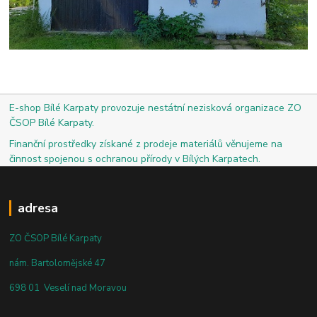
E-shop Bílé Karpaty provozuje nestátní nezisková organizace ZO
ČSOP Bílé Karpaty.
Finanční prostředky získané z prodeje materiálů věnujeme na
činnost spojenou s ochranou přírody v Bílých Karpatech.
adresa
ZO ČSOP Bílé Karpaty
nám. Bartolomějské 47
698 01 Veselí nad Moravou