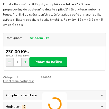
Figurka Papo - čmelák Figurky a doplňky z kolekce PAPO jsou
propracovány do posledního detailu a přiblíží ti život v lese, nebo na
louce. Pronikni do světa lesních a lučních zvířat a pořiď si vlastní sbírku
zvířátek. Balení obsahuje figurku čmeláka. Rozměry: 4,5 cm x 3,5 cm x 5
cm
celý popis
Dostupnost
Skladem 5 ks
230,00 Kč
/
ks
190,08 Kč
bez DPH
Přidat do košíku
Číslo produktu:
640036
Hlídat cenu / dostupnost
Kompletní specifikace
Hodnocení
0