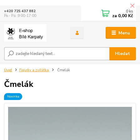
0
ks
+420 725 437 882
za
0,00 Kč
Po - Pá: 9:00-17:00
Menu
Hledat
Úvod
Figurky a zvířátka
Čmelák
Čmelák
Novinka