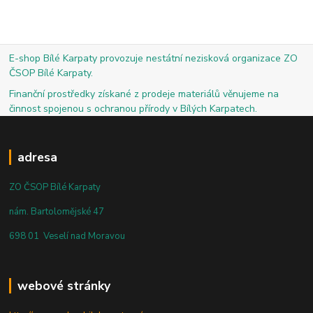
E-shop Bílé Karpaty provozuje nestátní nezisková organizace ZO
ČSOP Bílé Karpaty.
Finanční prostředky získané z prodeje materiálů věnujeme na
činnost spojenou s ochranou přírody v Bílých Karpatech.
adresa
ZO ČSOP Bílé Karpaty
nám. Bartolomějské 47
698 01 Veselí nad Moravou
webové stránky