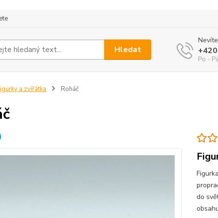
ete
Nevíte
Hledat
+420
Po - P
igurky a zvířátka
Roháč
áč
Figu
Figurk
proprac
do svět
obsahu