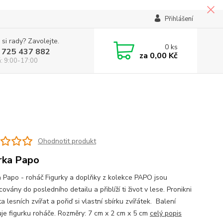
Přihlášení
 si rady? Zavolejte.
0
ks
 725 437 882
za
0,00 Kč
á: 9:00-17:00
Ohodnotit produkt
rka Papo
a Papo - roháč Figurky a doplňky z kolekce PAPO jsou
ovány do posledního detailu a přiblíží ti život v lese. Pronikni
a lesních zvířat a pořiď si vlastní sbírku zvířátek. Balení
je figurku roháče. Rozměry: 7 cm x 2 cm x 5 cm
celý popis