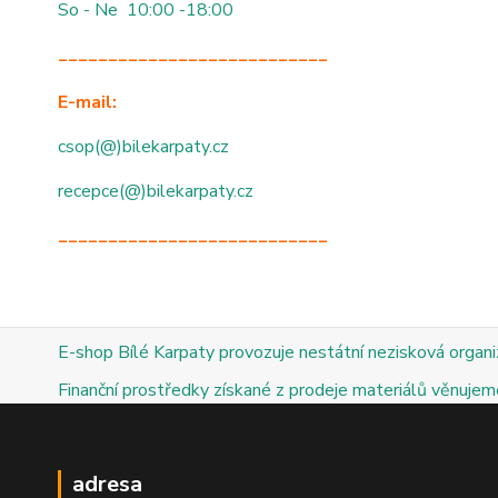
So - Ne 10:00 -18:00
___________________________
E-mail:
csop(@)bilekarpaty.cz
recepce(@)bilekarpaty.cz
___________________________
E-shop Bílé Karpaty provozuje nestátní nezisková organ
Finanční prostředky získané z prodeje materiálů věnujeme
adresa