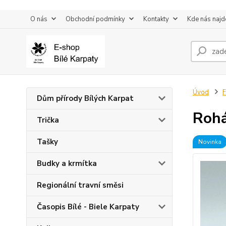
O nás
Obchodní podmínky
Kontakty
Kde nás najd
Úvod
F
Dům přírody Bílých Karpat
Roh
Trička
Tašky
Novinka
Budky a krmítka
Regionální travní směsi
Časopis Bílé - Biele Karpaty