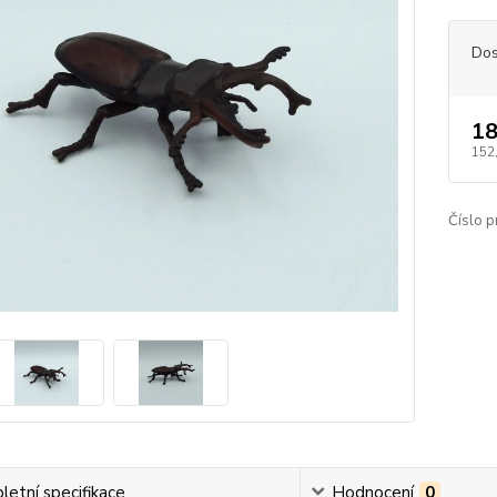
Dos
18
152
Číslo p
etní specifikace
Hodnocení
0