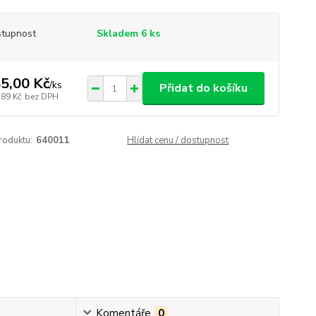
tupnost
Skladem 6 ks
5,00 Kč
/
ks
Přidat do košíku
,89 Kč
bez DPH
roduktu:
640011
Hlídat cenu / dostupnost
Komentáře
0