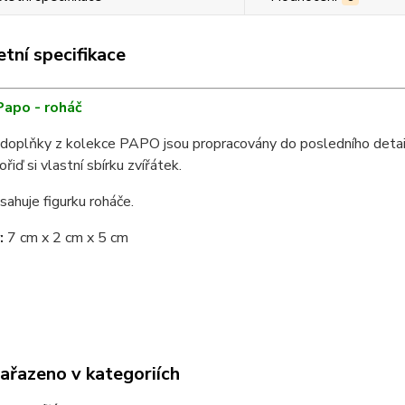
tní specifikace
Papo - roháč
 doplňky z kolekce PAPO jsou propracovány do posledního detailu a
ořiď si vlastní sbírku zvířátek.
sahuje figurku roháče.
:
7 cm x 2 cm x 5 cm
zařazeno v kategoriích