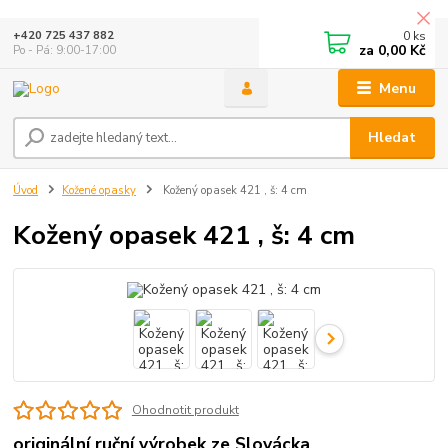
0
ks
+420 725 437 882
za
0,00 Kč
Po - Pá: 9:00-17:00
Menu
Hledat
Úvod
Kožené opasky
Kožený opasek 421 , š: 4 cm
Kožený opasek 421 , š: 4 cm
Ohodnotit produkt
originální ruční výrobek ze Slovácka