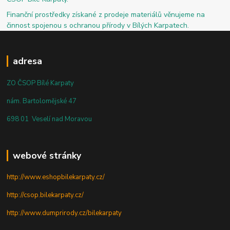
Finanční prostředky získané z prodeje materiálů věnujeme na
činnost spojenou s ochranou přírody v Bílých Karpatech.
adresa
ZO ČSOP Bílé Karpaty
nám. Bartolomějské 47
698 01 Veselí nad Moravou
webové stránky
http://www.eshopbilekarpaty.cz/
http://csop.bilekarpaty.cz/
http://www.dumprirody.cz/bilekarpaty