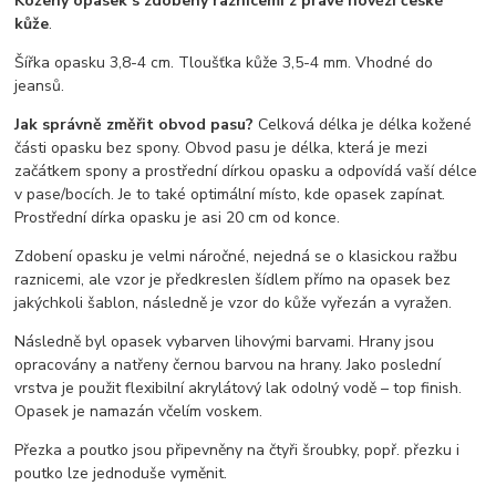
Kožený opasek s zdobený raznicemi z pravé hovězí české
kůže
.
Šířka opasku 3,8-4 cm. Tloušťka kůže 3,5-4 mm. Vhodné do
jeansů.
Jak správně změřit obvod pasu?
Celková délka je délka kožené
části opasku bez spony. Obvod pasu je délka, která je mezi
začátkem spony a prostřední dírkou opasku a odpovídá vaší délce
v pase/bocích. Je to také optimální místo, kde opasek zapínat.
Prostřední dírka opasku je asi 20 cm od konce.
Zdobení opasku je velmi náročné, nejedná se o klasickou ražbu
raznicemi, ale vzor je předkreslen šídlem přímo na opasek bez
jakýchkoli šablon, následně je vzor do kůže vyřezán a vyražen.
Následně byl opasek vybarven lihovými barvami. Hrany jsou
opracovány a natřeny černou barvou na hrany. Jako poslední
vrstva je použit flexibilní akrylátový lak odolný vodě – top finish.
Opasek je namazán včelím voskem.
Přezka a poutko jsou připevněny na čtyři šroubky, popř. přezku i
poutko lze jednoduše vyměnit.