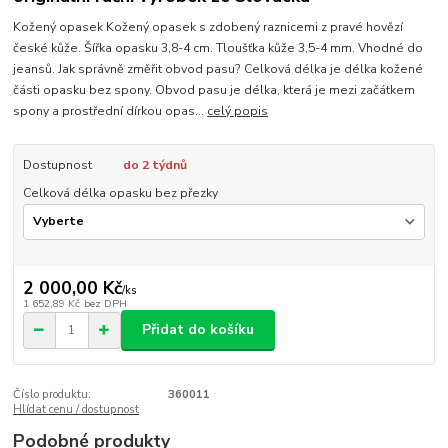
Kožený opasek Kožený opasek s zdobený raznicemi z pravé hovězí
české kůže. Šířka opasku 3,8-4 cm. Tloušťka kůže 3,5-4 mm. Vhodné do
jeansů. Jak správně změřit obvod pasu? Celková délka je délka kožené
části opasku bez spony. Obvod pasu je délka, která je mezi začátkem
spony a prostřední dírkou opas...
celý popis
Dostupnost
do 2 týdnů
Celková délka opasku bez přezky
2 000,00 Kč
/
ks
1 652,89 Kč
bez DPH
Přidat do košíku
Číslo produktu:
360011
Hlídat cenu / dostupnost
Podobné produkty