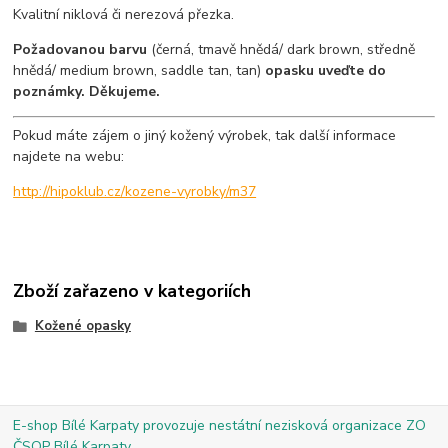
Kvalitní niklová či nerezová přezka.
Požadovanou barvu
(černá, tmavě hnědá/ dark brown, středně
hnědá/ medium brown, saddle tan, tan)
opasku uveďte do
poznámky. Děkujeme.
Pokud máte zájem o jiný kožený výrobek, tak další informace
najdete na webu:
http://hipoklub.cz/kozene-vyrobky/m37
Zboží zařazeno v kategoriích
Kožené opasky
E-shop Bílé Karpaty provozuje nestátní nezisková organizace ZO
ČSOP Bílé Karpaty.