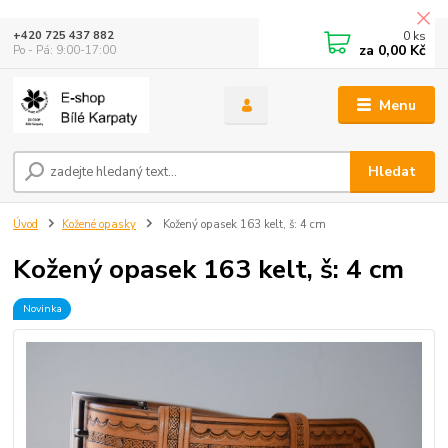
0
ks
+420 725 437 882
za
0,00 Kč
Po - Pá: 9:00-17:00
Menu
Hledat
Úvod
Kožené opasky
Kožený opasek 163 kelt, š: 4 cm
Kožený opasek 163 kelt, š: 4 cm
Novinka