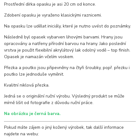
Prostřední dírka opasku je asi 20 cm od konce.
Zdobení opasku je vyraženo klasickými raznicemi.
Na opasku lze udělat iniciály, které je nutno uvést do poznámky.
Následně byl opasek vybarven lihovými barvami. Hrany jsou
opracovány a natřeny přírodní barvou na hrany. Jako poslední
vrstva je použit flexibilní akrylátový lak odolný vodě – top finish.
Opasek je namazán včelím voskem.
Přezka a poutko jsou připevněny na čtyři šroubky, popř. přezku i
poutko lze jednoduše vyměnit.
Kvalitní niklová přezka.
Jedná se o originální ruční výrobu. Výsledný produkt se může
mírně lišit od fotografie z důvodu ruční práce.
Na obrázku je černá barva.
Pokud máte zájem o jiný kožený výrobek, tak další informace
najdete na webu: