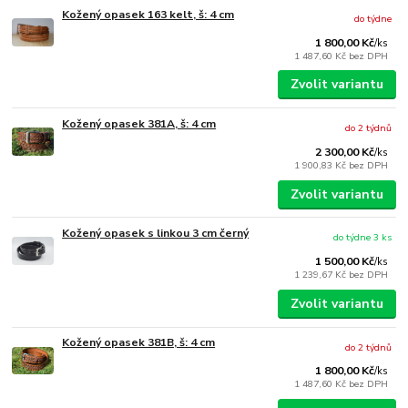
Kožený opasek 163 kelt, š: 4 cm
do týdne
1 800,00 Kč
/
ks
1 487,60 Kč
bez DPH
Zvolit variantu
Kožený opasek 381A, š: 4 cm
do 2 týdnů
2 300,00 Kč
/
ks
1 900,83 Kč
bez DPH
Zvolit variantu
Kožený opasek s linkou 3 cm černý
do týdne 3 ks
1 500,00 Kč
/
ks
1 239,67 Kč
bez DPH
Zvolit variantu
Kožený opasek 381B, š: 4 cm
do 2 týdnů
1 800,00 Kč
/
ks
1 487,60 Kč
bez DPH