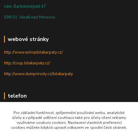
nám. Bartolomějské 47
698 01 Veselí nad Moravou
webové stránky
http://www.eshopbilekarpaty.cz/
http://csop.bilekarpaty.cz/
http://www.dumprirody.cz/bilekarpaty
telefon
+420 725 437 882
Pro základní funkčnost, zpříjemnění používání webu, analytické
účely a v případě udělení souhlasu také pro účely cílení reklamy
+420 727 880 789
využíváme soubory cookies. Nastavení vlastních preferencí
cookies můžete kdykoli upravit odkazem ve spodní části stránek.
PO - PÁ: 9 - 17