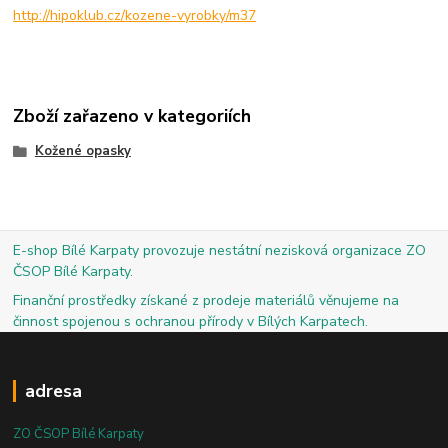
http://hipoklub.cz/kozene-vyrobky/m37
Zboží zařazeno v kategoriích
Kožené opasky
E-shop Bílé Karpaty provozuje nestátní nezisková organizace ZO
ČSOP Bílé Karpaty.
Finanční prostředky získané z prodeje materiálů věnujeme na
činnost spojenou s ochranou přírody v Bílých Karpatech.
adresa
ZO ČSOP Bílé Karpaty