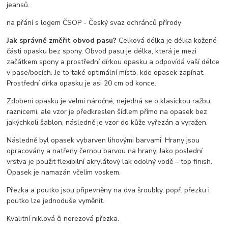
jeansů.
na přání s logem ČSOP - Český svaz ochránců přírody
Jak správně změřit obvod pasu?
Celková délka je délka kožené
části opasku bez spony. Obvod pasu je délka, která je mezi
začátkem spony a prostřední dírkou opasku a odpovídá vaší délce
v pase/bocích. Je to také optimální místo, kde opasek zapínat.
Prostřední dírka opasku je asi 20 cm od konce.
Zdobení opasku je velmi náročné, nejedná se o klasickou ražbu
raznicemi, ale vzor je předkreslen šídlem přímo na opasek bez
jakýchkoli šablon, následně je vzor do kůže vyřezán a vyražen.
Následně byl opasek vybarven lihovými barvami. Hrany jsou
opracovány a natřeny černou barvou na hrany. Jako poslední
vrstva je použit flexibilní akrylátový lak odolný vodě – top finish.
Opasek je namazán včelím voskem.
Přezka a poutko jsou připevněny na dva šroubky, popř. přezku i
poutko lze jednoduše vyměnit.
Kvalitní niklová či nerezová přezka.