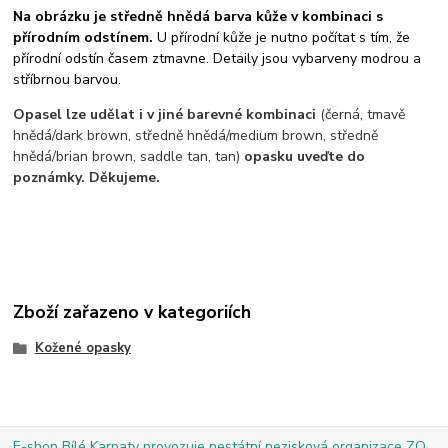
Na obrázku je středně hnědá barva kůže v kombinaci s
přírodním odstínem.
U přírodní kůže je nutno počítat s tím, že
přírodní odstín časem ztmavne. Detaily jsou vybarveny modrou a
stříbrnou barvou.
Opasel lze udělat i v jiné barevné kombinaci
(černá, tmavě
hnědá/dark brown, středně hnědá/medium brown, středně
hnědá/brian brown, saddle tan, tan)
opasku uveďte do
poznámky. Děkujeme.
Zboží zařazeno v kategoriích
Kožené opasky
E-shop Bílé Karpaty provozuje nestátní nezisková organizace ZO