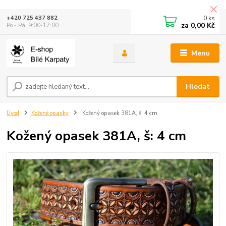
0
ks
+420 725 437 882
za
0,00 Kč
Po - Pá: 9:00-17:00
Menu
Hledat
Úvod
Kožené opasky
Kožený opasek 381A, š: 4 cm
Kožený opasek 381A, š: 4 cm