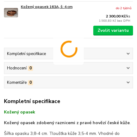
Kožený opasek 163A, š: 4 cm
do 2 týdnů
2 300,00 Kč
/
ks
1 900,83 Kč
bez DPH
Zvolit variantu
Kompletní specifikace
Hodnocení
0
Komentáře
0
Kompletní specifikace
Kožený opasek
Kožený opasek zdobený raznicemi z pravé hovězí české kůže
.
Šířka opasku 3,8-4 cm. Tloušťka kůže 3,5-4 mm. Vhodné do