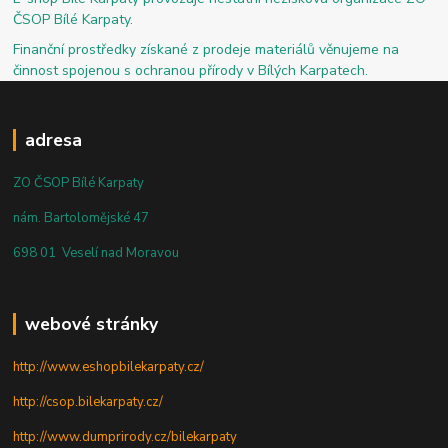
ČSOP Bílé Karpaty.
Finanční prostředky získané z prodeje materiálů věnujeme na
činnost spojenou s ochranou přírody v Bílých Karpatech.
adresa
ZO ČSOP Bílé Karpaty
nám. Bartolomějské 47
698 01 Veselí nad Moravou
webové stránky
http://www.eshopbilekarpaty.cz/
http://csop.bilekarpaty.cz/
http://www.dumprirody.cz/bilekarpaty