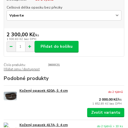
Celková délka opasku bez přezky
2 300,00 Kč
/
ks
1 900,83 Kč
bez DPH
Přidat do košíku
Číslo produktu:
360021
Hlídat cenu / dostupnost
Podobné produkty
Kožený opasek 420A, š: 4 cm
do 2 týdnů
2 000,00 Kč
/
ks
1 652,89 Kč
bez DPH
Zvolit variantu
Kožený opasek 417A, š: 4 cm
do 2 týdnů > 10 ks