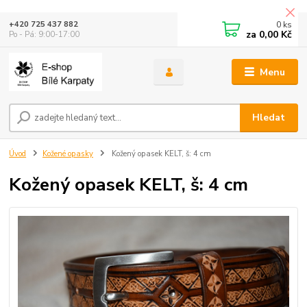
0
ks
+420 725 437 882
za
0,00 Kč
Po - Pá: 9:00-17:00
Menu
Hledat
Úvod
Kožené opasky
Kožený opasek KELT, š: 4 cm
Kožený opasek KELT, š: 4 cm