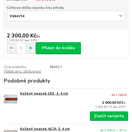
Celková délka opasku bez přezky
2 300,00 Kč
/
ks
1 900,83 Kč
bez DPH
Přidat do košíku
Číslo produktu:
360017
Hlídat cenu / dostupnost
Podobné produkty
Kožený opasek 163 , š: 4 cm
do 2 týdnů
2 000,00 Kč
/
ks
1 652,89 Kč
bez DPH
Zvolit variantu
Kožený opasek 417A, š: 4 cm
do 2 týdnů > 10 ks