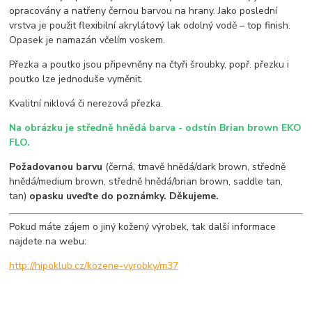
opracovány a natřeny černou barvou na hrany. Jako poslední
vrstva je použit flexibilní akrylátový lak odolný vodě – top finish.
Opasek je namazán včelím voskem.
Přezka a poutko jsou připevněny na čtyři šroubky, popř. přezku i
poutko lze jednoduše vyměnit.
Kvalitní niklová či nerezová přezka.
Na obrázku je středně hnědá barva - odstín Brian brown EKO
FLO.
Požadovanou barvu
(černá, tmavě hnědá/dark brown, středně
hnědá/medium brown, středně hnědá/brian brown, saddle tan,
tan)
opasku uveďte do poznámky. Děkujeme.
Pokud máte zájem o jiný kožený výrobek, tak další informace
najdete na webu:
http://hipoklub.cz/kozene-vyrobky/m37