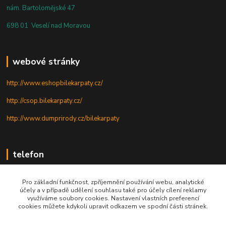
nám. Bartolomějské 47
698 01 Veselí nad Moravou
webové stránky
http://www.eshopbilekarpaty.cz/
http://csop.bilekarpaty.cz/
http://www.dumprirody.cz/bilekarpaty
telefon
+420 725 437 882
Pro základní funkčnost, zpříjemnění používání webu, analytické
účely a v případě udělení souhlasu také pro účely cílení reklamy
+420 727 880 789
využíváme soubory cookies. Nastavení vlastních preferencí
cookies můžete kdykoli upravit odkazem ve spodní části stránek.
PO - PÁ: 9 - 17