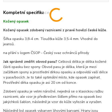
Kompletní specifikace
Kožený opasek
Kožený opasek zdobený raznicemi z pravé hovězí české kůže
.
Šířka opasku 3,8-4 cm. Tloušťka kůže 3,5-4 mm. Vhodné do
jeansů.
na přání s logem ČSOP - Český svaz ochránců přírody
Jak správně změřit obvod pasu?
Celková délka je délka kožené
části opasku bez spony. Obvod pasu je délka, která je mezi
začátkem spony a prostřední dírkou opasku a odpovídá vaší délce
v pase/bocích. Je to také optimální místo, kde opasek zapínat.
Prostřední dírka opasku je asi 20 cm od konce.
Zdobení opasku je velmi náročné, nejedná se o klasickou ražbu
raznicemi, ale vzor je předkreslen šídlem přímo na opasek bez
jakýchkoli šablon, následně je vzor do kůže vyřezán a vyražen.
Následně byl opasek vybarven lihovými barvami. Hrany jsou