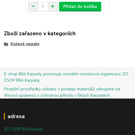
Přidat do košíku
Zboží zařazeno v kategoriích
Kožené opasky
E-shop Bílé Karpaty provozuje nestátní nezisková organizace ZO
ČSOP Bílé Karpaty.
Finanční prostředky získané z prodeje materiálů věnujeme na
činnost spojenou s ochranou přírody v Bílých Karpatech.
adresa
ZO ČSOP Bílé Karpaty