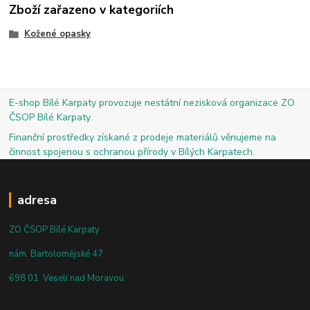
Zboží zařazeno v kategoriích
Kožené opasky
E-shop Bílé Karpaty provozuje nestátní nezisková organizace ZO
ČSOP Bílé Karpaty.
Finanční prostředky získané z prodeje materiálů věnujeme na
činnost spojenou s ochranou přírody v Bílých Karpatech.
adresa
ZO ČSOP Bílé Karpaty
nám. Bartolomějské 47
698 01 Veselí nad Moravou