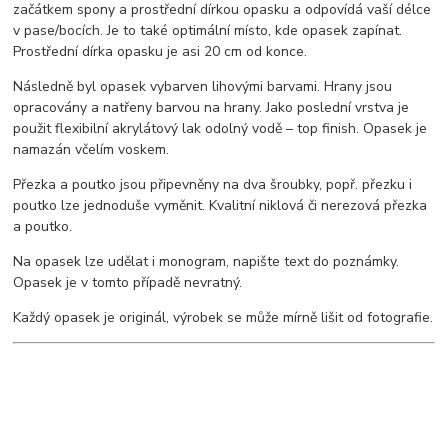
začátkem spony a prostřední dírkou opasku a odpovídá vaší délce
v pase/bocích. Je to také optimální místo, kde opasek zapínat.
Prostřední dírka opasku je asi 20 cm od konce.
Následně byl opasek vybarven lihovými barvami. Hrany jsou
opracovány a natřeny barvou na hrany. Jako poslední vrstva je
použit flexibilní akrylátový lak odolný vodě – top finish. Opasek je
namazán včelím voskem.
Přezka a poutko jsou připevněny na dva šroubky, popř. přezku i
poutko lze jednoduše vyměnit. Kvalitní niklová či nerezová přezka
a poutko.
Na opasek lze udělat i monogram, napište text do poznámky.
Opasek je v tomto případě nevratný.
Každý opasek je originál, výrobek se může mírně lišit od fotografie.