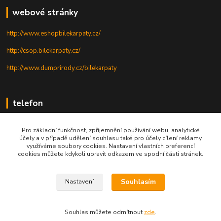
webové stránky
http://www.eshopbilekarpaty.cz/
http://csop.bilekarpaty.cz/
http://www.dumprirody.cz/bilekarpaty
telefon
+420 725 437 882
Pro základní funkčnost, zpříjemnění používání webu, analytické
účely a v případě udělení souhlasu také pro účely cílení reklamy
+420 727 880 789
využíváme soubory cookies. Nastavení vlastních preferencí
cookies můžete kdykoli upravit odkazem ve spodní části stránek.
PO - PÁ: 9 - 17
Souhlasím
Nastavení
© 2025; ZO ČSOP Bílé Karpaty
Souhlas můžete odmítnout
zde
.
Vytvořeno na
Eshop-rychle.cz