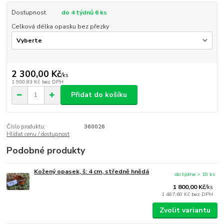
Dostupnost
do 4 týdnů 6 ks
Celková délka opasku bez přezky
2 300,00 Kč
/
ks
1 900,83 Kč
bez DPH
Přidat do košíku
Číslo produktu:
360026
Hlídat cenu / dostupnost
Podobné produkty
Kožený opasek, š: 4 cm, středně hnědá
do týdne > 10 ks
1 800,00 Kč
/
ks
1 487,60 Kč
bez DPH
Zvolit variantu