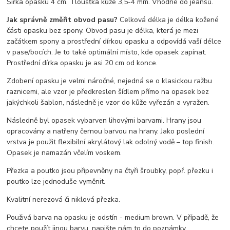
Šířka opasku 4 cm. Tloušťka kůže 3,5-4 mm. Vhodné do jeansů.
Jak správně změřit obvod pasu?
Celková délka je délka kožené
části opasku bez spony. Obvod pasu je délka, která je mezi
začátkem spony a prostřední dírkou opasku a odpovídá vaší délce
v pase/bocích. Je to také optimální místo, kde opasek zapínat.
Prostřední dírka opasku je asi 20 cm od konce.
Zdobení opasku je velmi náročné, nejedná se o klasickou ražbu
raznicemi, ale vzor je předkreslen šídlem přímo na opasek bez
jakýchkoli šablon, následně je vzor do kůže vyřezán a vyražen.
Následně byl opasek vybarven lihovými barvami. Hrany jsou
opracovány a natřeny černou barvou na hrany. Jako poslední
vrstva je použit flexibilní akrylátový lak odolný vodě – top finish.
Opasek je namazán včelím voskem.
Přezka a poutko jsou připevněny na čtyři šroubky, popř. přezku i
poutko lze jednoduše vyměnit.
Kvalitní nerezová či niklová přezka.
Použivá barva na opasku je odstín - medium brown. V případě, že
chcete použít jinou barvu, napište nám to do poznámky.