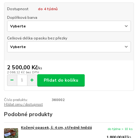
Dostupnost
do 4 týdnů
Doplňková barva
Celková délka opasku bez přezky
2 500,00 Kč
/
ks
2 066,12 Kč
bez DPH
Přidat do košíku
Číslo produktu:
360002
Hlídat cenu / dostupnost
Podobné produkty
Kožený opasek, š: 4 cm, středně hnědá
do týdne > 10 ks
1 800,00 Kč
/
ks