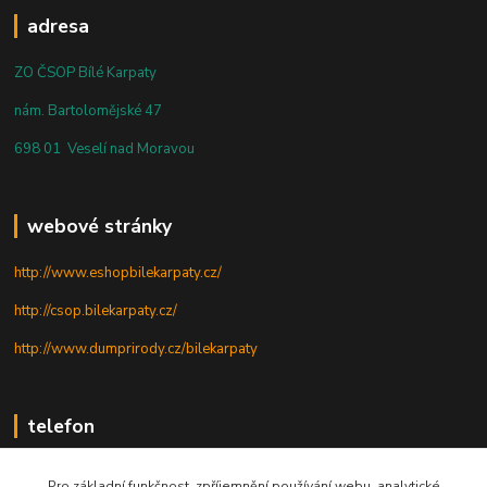
adresa
ZO ČSOP Bílé Karpaty
nám. Bartolomějské 47
698 01 Veselí nad Moravou
webové stránky
http://www.eshopbilekarpaty.cz/
http://csop.bilekarpaty.cz/
http://www.dumprirody.cz/bilekarpaty
telefon
+420 725 437 882
Pro základní funkčnost, zpříjemnění používání webu, analytické