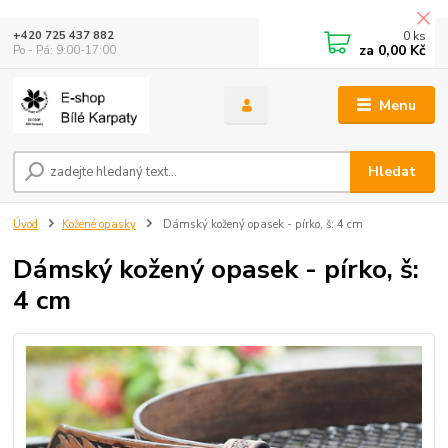
0
ks
+420 725 437 882
za
0,00 Kč
Po - Pá: 9:00-17:00
Menu
Hledat
Úvod
Kožené opasky
Dámský kožený opasek - pírko, š: 4 cm
Dámský kožený opasek - pírko, š:
4 cm