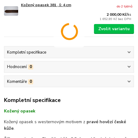
Kožený opasek 381 , š: 4 cm
do 2 týdnů
2 000,00 Kč
/
ks
1 652,89 Kč
bez DPH
Zvolit variantu
Kompletní specifikace
Hodnocení
0
Komentáře
0
Kompletní specifikace
Kožený opasek
Kožený opasek s westernovým motivem z
pravé hovězí české
kůže
.