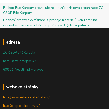
E-shop Bílé Karpaty provozuje nestátní nezisková organizace ZO
ČSOP Bílé Karpaty.
Finanční prostředky získané z prodeje materiálů věnujeme na
činnost spojenou s ochranou přírody v Bílých Karpatech.
adresa
ZO ČSOP Bílé Karpaty
nám. Bartolomějské 47
698 01 Veselí nad Moravou
webové stránky
http://www.eshopbilekarpaty.cz/
http://csop.bilekarpaty.cz/