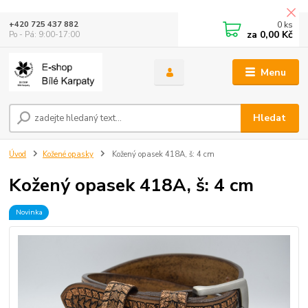
0
ks
+420 725 437 882
za
0,00 Kč
Po - Pá: 9:00-17:00
Menu
Hledat
Úvod
Kožené opasky
Kožený opasek 418A, š: 4 cm
Kožený opasek 418A, š: 4 cm
Novinka