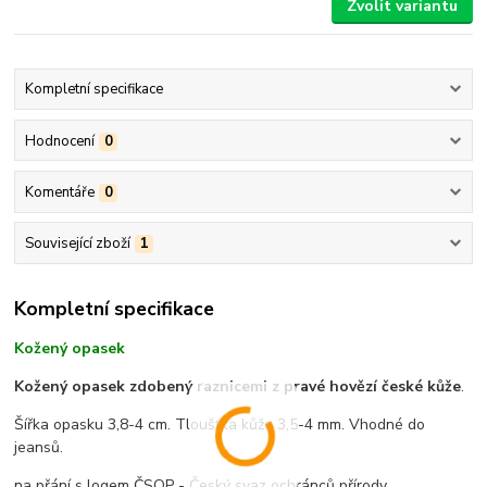
Zvolit variantu
Kompletní specifikace
Hodnocení
0
Komentáře
0
Související zboží
1
Kompletní specifikace
Kožený opasek
Kožený opasek zdobený raznicemi z pravé hovězí české kůže
.
Šířka opasku 3,8-4 cm. Tloušťka kůže 3,5-4 mm. Vhodné do
jeansů.
na přání s logem ČSOP - Český svaz ochránců přírody