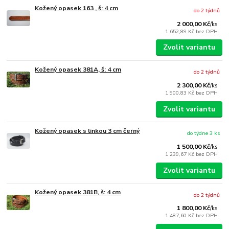
Kožený opasek 163 , š: 4 cm
do 2 týdnů
2 000,00 Kč
/
ks
1 652,89 Kč
bez DPH
Zvolit variantu
Kožený opasek 381A, š: 4 cm
do 2 týdnů
2 300,00 Kč
/
ks
1 900,83 Kč
bez DPH
Zvolit variantu
Kožený opasek s linkou 3 cm černý
do týdne 3 ks
1 500,00 Kč
/
ks
1 239,67 Kč
bez DPH
Zvolit variantu
Kožený opasek 381B, š: 4 cm
do 2 týdnů
1 800,00 Kč
/
ks
1 487,60 Kč
bez DPH