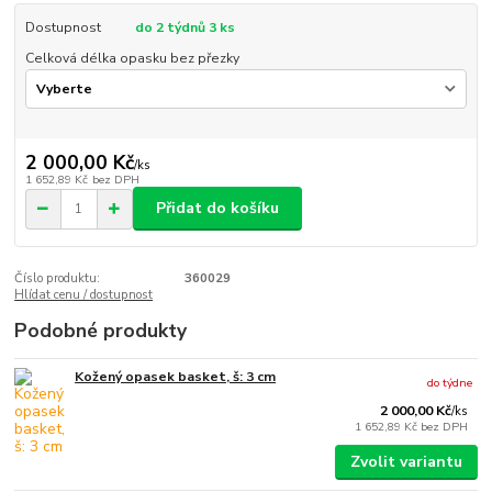
Dostupnost
do 2 týdnů 3 ks
Celková délka opasku bez přezky
2 000,00 Kč
/
ks
1 652,89 Kč
bez DPH
Přidat do košíku
Číslo produktu:
360029
Hlídat cenu / dostupnost
Podobné produkty
Kožený opasek basket, š: 3 cm
do týdne
2 000,00 Kč
/
ks
1 652,89 Kč
bez DPH
Zvolit variantu