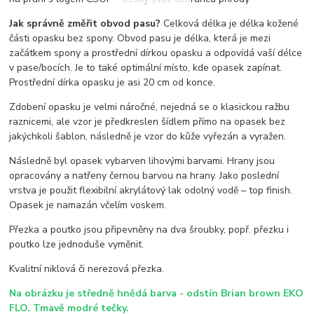
Jak správně změřit obvod pasu?
Celková délka je délka kožené
části opasku bez spony. Obvod pasu je délka, která je mezi
začátkem spony a prostřední dírkou opasku a odpovídá vaší délce
v pase/bocích. Je to také optimální místo, kde opasek zapínat.
Prostřední dírka opasku je asi 20 cm od konce.
Zdobení opasku je velmi náročné, nejedná se o klasickou ražbu
raznicemi, ale vzor je předkreslen šídlem přímo na opasek bez
jakýchkoli šablon, následně je vzor do kůže vyřezán a vyražen.
Následně byl opasek vybarven lihovými barvami. Hrany jsou
opracovány a natřeny černou barvou na hrany. Jako poslední
vrstva je použit flexibilní akrylátový lak odolný vodě – top finish.
Opasek je namazán včelím voskem.
Přezka a poutko jsou připevněny na dva šroubky, popř. přezku i
poutko lze jednoduše vyměnit.
Kvalitní niklová či nerezová přezka.
Na obrázku je středně hnědá barva - odstín Brian brown EKO
FLO. Tmavě modré tečky.