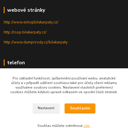
webové stránky
http://www.eshopbilekarpaty.cz/
http://csop.bilekarpaty.cz/
http://www.dumprirody.cz/bilekarpaty
telefon
+420 725 437 882
Pro základní funkčnost, zpříjemnění používání webu, analytické
účely a v případě udělení souhlasu také pro účely cílení reklamy
+420 727 880 789
využíváme soubory cookies. Nastavení vlastních preferencí
cookies můžete kdykoli upravit odkazem ve spodní části stránek.
PO - PÁ: 9 - 17
Souhlasím
Nastavení
© 2025; ZO ČSOP Bílé Karpaty
Souhlas můžete odmítnout
zde
.