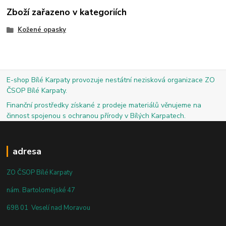
Zboží zařazeno v kategoriích
Kožené opasky
E-shop Bílé Karpaty provozuje nestátní nezisková organizace ZO
ČSOP Bílé Karpaty.
Finanční prostředky získané z prodeje materiálů věnujeme na
činnost spojenou s ochranou přírody v Bílých Karpatech.
adresa
ZO ČSOP Bílé Karpaty
nám. Bartolomějské 47
698 01 Veselí nad Moravou