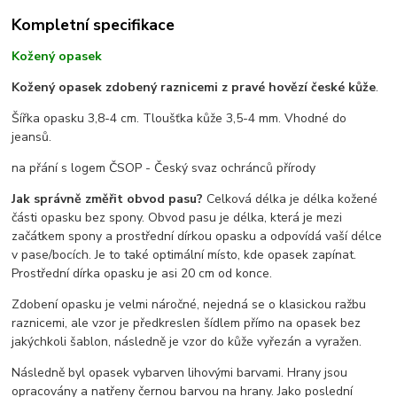
Kompletní specifikace
Kožený opasek
Kožený opasek zdobený raznicemi z pravé hovězí české kůže
.
Šířka opasku 3,8-4 cm. Tloušťka kůže 3,5-4 mm. Vhodné do
jeansů.
na přání s logem ČSOP - Český svaz ochránců přírody
Jak správně změřit obvod pasu?
Celková délka je délka kožené
části opasku bez spony. Obvod pasu je délka, která je mezi
začátkem spony a prostřední dírkou opasku a odpovídá vaší délce
v pase/bocích. Je to také optimální místo, kde opasek zapínat.
Prostřední dírka opasku je asi 20 cm od konce.
Zdobení opasku je velmi náročné, nejedná se o klasickou ražbu
raznicemi, ale vzor je předkreslen šídlem přímo na opasek bez
jakýchkoli šablon, následně je vzor do kůže vyřezán a vyražen.
Následně byl opasek vybarven lihovými barvami. Hrany jsou
opracovány a natřeny černou barvou na hrany. Jako poslední