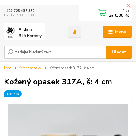
0
ks
+420 725 437 882
za
0,00 Kč
Po - Pá: 9:00-17:00
Menu
Hledat
Úvod
Kožené opasky
Kožený opasek 317A, š: 4 cm
Kožený opasek 317A, š: 4 cm
Novinka