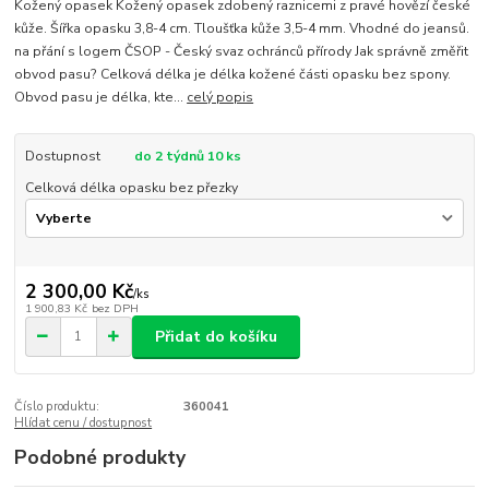
Kožený opasek Kožený opasek zdobený raznicemi z pravé hovězí české
kůže. Šířka opasku 3,8-4 cm. Tloušťka kůže 3,5-4 mm. Vhodné do jeansů.
na přání s logem ČSOP - Český svaz ochránců přírody Jak správně změřit
obvod pasu? Celková délka je délka kožené části opasku bez spony.
Obvod pasu je délka, kte...
celý popis
Dostupnost
do 2 týdnů 10 ks
Celková délka opasku bez přezky
2 300,00 Kč
/
ks
1 900,83 Kč
bez DPH
Přidat do košíku
Číslo produktu:
360041
Hlídat cenu / dostupnost
Podobné produkty