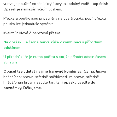
vrstva je použit flexibilní akrylátový lak odolný vodě – top finish.
Opasek je namazán včelím voskem.
Přezka a poutko jsou připevněny na dva šroubky, popř. přezku i
poutko lze jednoduše vyměnit.
Kvalitní niklová či nerezová přezka.
Na obrázku je černá barva kůže v kombinaci s přírodním
odstínem.
U přírodní kůže je nutno počítat s tím, že přírodní odstín časem
ztmavne.
Opasel lze udělat i v jiné barevné kombinaci
(černá, tmavě
hnědá/dark brown, středně hnědá/medium brown, středně
hnědá/brian brown, saddle tan, tan)
opasku uveďte do
poznámky. Děkujeme.