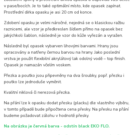
v pase/bocích. Je to také optimální místo, kde opasek zapínat.
Prostřední dírka opasku je asi 20 cm od konce.
Zdobení opasku je velmi náročné, nejedná se o klasickou ražbu
raznicemi, ale vzor je předkreslen šídlem přímo na opasek bez
jakýchkoli šablon, následně je vzor do kůže vyřezán a vyražen.
Následně byl opasek vybarven lihovými barvami. Hrany jsou
opracovány a natřeny černou barvou na hrany. Jako poslední
vrstva je použit flexibilní akrylátový lak odolný vodě – top finish.
Opasek je namazán včelím voskem.
Přezka a poutko jsou připevněny na dva šroubky, popř. přezku i
poutko lze jednoduše vyměnit.
Kvalitní niklová či nerezová přezka.
Na přání lze k opasku dodat přesku (placku) dle vlastního výběru,
v tomto případě bude připočtena cena přesky. Na přesku na přání
budeme požadovat zálohu v hodnotě přesky.
Na obrázku je červná barva - odstín black EKO FLO.