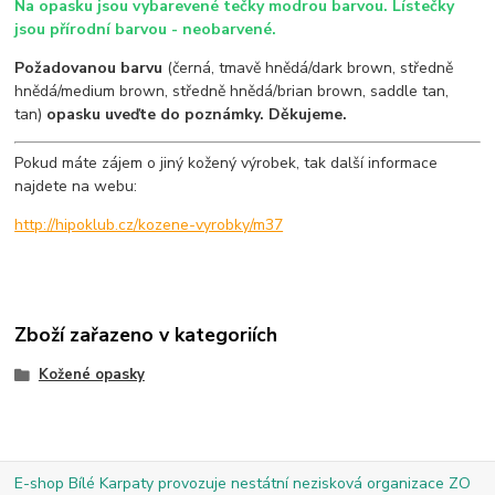
Na opasku jsou vybarevené tečky modrou barvou. Lístečky
jsou přírodní barvou - neobarvené.
Požadovanou barvu
(černá, tmavě hnědá/dark brown, středně
hnědá/medium brown, středně hnědá/brian brown, saddle tan,
tan)
opasku uveďte do poznámky. Děkujeme.
Pokud máte zájem o jiný kožený výrobek, tak další informace
najdete na webu:
http://hipoklub.cz/kozene-vyrobky/m37
Zboží zařazeno v kategoriích
Kožené opasky
E-shop Bílé Karpaty provozuje nestátní nezisková organizace ZO