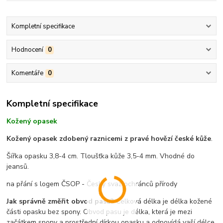
Kompletní specifikace
Hodnocení
0
Komentáře
0
Kompletní specifikace
Kožený opasek
Kožený opasek zdobený raznicemi z pravé hovězí české kůže
.
Šířka opasku 3,8-4 cm. Tloušťka kůže 3,5-4 mm. Vhodné do
jeansů.
na přání s logem ČSOP - Český svaz ochránců přírody
Jak správně změřit obvod pasu?
Celková délka je délka kožené
části opasku bez spony. Obvod pasu je délka, která je mezi
začátkem spony a prostřední dírkou opasku a odpovídá vaší délce