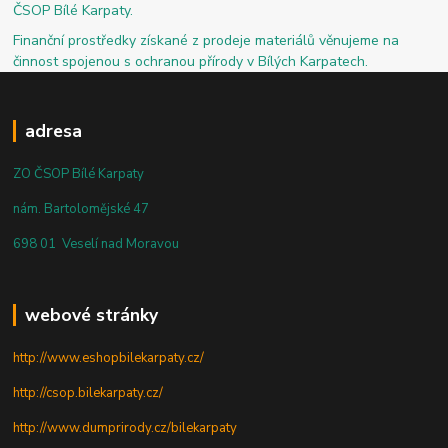
ČSOP Bílé Karpaty.
Finanční prostředky získané z prodeje materiálů věnujeme na
činnost spojenou s ochranou přírody v Bílých Karpatech.
adresa
ZO ČSOP Bílé Karpaty
nám. Bartolomějské 47
698 01 Veselí nad Moravou
webové stránky
http://www.eshopbilekarpaty.cz/
http://csop.bilekarpaty.cz/
http://www.dumprirody.cz/bilekarpaty