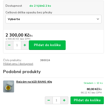
Dostupnost
do 2 týdnů 2 ks
Celková délka opasku bez přezky
2 300,00 Kč
/
ks
1 900,83 Kč
bez DPH
Přidat do košíku
Číslo produktu:
360024
Hlídat cenu / dostupnost
Podobné produkty
Balzám na kůži BANG 40g
Skladem > 10 ks
80,00 Kč
/
ks
66,12 Kč
bez DPH
Přidat do košíku