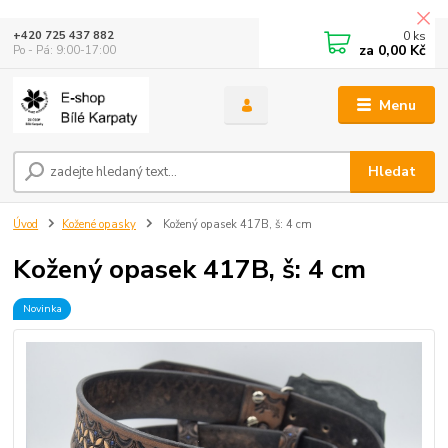
0
ks
+420 725 437 882
za
0,00 Kč
Po - Pá: 9:00-17:00
Menu
Hledat
Úvod
Kožené opasky
Kožený opasek 417B, š: 4 cm
Kožený opasek 417B, š: 4 cm
Novinka