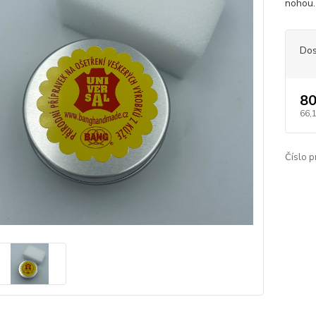
nohou.
Dos
80
66,
Číslo p