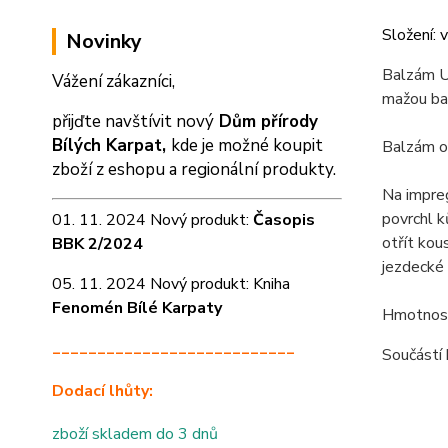
Složení: v
Novinky
Balzám U
Vážení zákazníci,
mažou bal
přijďte navštívit nový
Dům přírody
Bílých Karpat,
kde je možné koupit
Balzám ob
zboží z eshopu a
regionální produkty.
Na impre
povrchl k
01. 11. 2024 Nový produkt:
Časopis
otřít ko
BBK 2/2024
jezdecké 
05. 11. 2024 Nový produkt: Kniha
Fenomén Bílé Karpaty
Hmotnost
___________________________
Součástí 
Dodací lhůty:
zboží skladem do 3 dnů