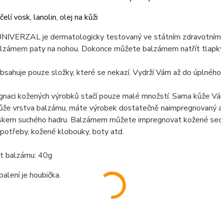
čelí vosk, lanolin, olej na kůži
NIVERZAL je dermatologicky testovaný ve státním zdravotním ús
zámem paty na nohou. Dokonce můžete balzámem natřít tlapky pej
sahuje pouze složky, které se nekazí. Vydrží Vám až do úplného 
gnaci kožených výrobků stačí pouze malé množstí. Sama kůže Vá
ůže vrstva balzámu, máte výrobek dostatečně naimpregnovaný a 
uskem suchého hadru. Balzámem můžete impregnovat kožené sedač
potřeby, kožené klobouky, boty atd.
 balzámu: 40g
balení je houbička.