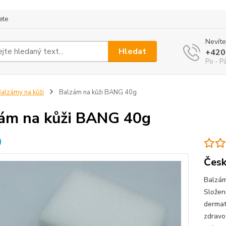
ete
Nevíte
Hledat
+420
Po - P
alzámy na kůži
Balzám na kůži BANG 40g
ám na kůži BANG 40g
Česk
Balzám
Složení
dermat
zdravo