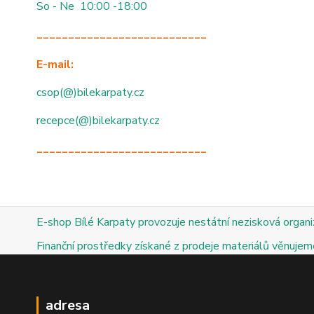
So - Ne 10:00 -18:00
___________________________
E-mail:
csop(@)bilekarpaty.cz
recepce(@)bilekarpaty.cz
___________________________
E-shop Bílé Karpaty provozuje nestátní nezisková organ
Finanční prostředky získané z prodeje materiálů věnujeme
adresa