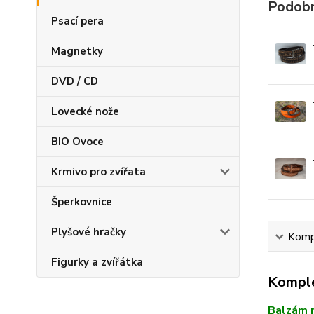
Podobn
Psací pera
Magnetky
DVD / CD
Lovecké nože
BIO Ovoce
Krmivo pro zvířata
Šperkovnice
Plyšové hračky
Kompl
Figurky a zvířátka
Komple
Balzám n