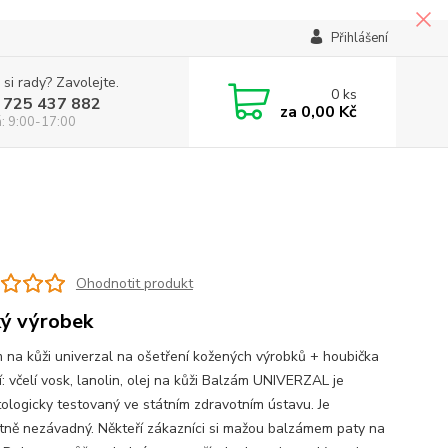
Přihlášení
 si rady? Zavolejte.
0
ks
 725 437 882
za
0,00 Kč
á: 9:00-17:00
Ohodnotit produkt
ý výrobek
 na kůži univerzal na ošetření kožených výrobků + houbička
: včelí vosk, lanolin, olej na kůži Balzám UNIVERZAL je
ologicky testovaný ve státním zdravotním ústavu. Je
tně nezávadný. Někteří zákazníci si mažou balzámem paty na