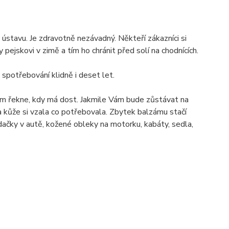
tavu. Je zdravotně nezávadný. Někteří zákazníci si
skovi v zimě a tím ho chránit před solí na chodnících.
spotřebování klidně i deset let.
m řekne, kdy má dost. Jakmile Vám bude zůstávat na
kůže si vzala co potřebovala. Zbytek balzámu stačí
ky v autě, kožené obleky na motorku, kabáty, sedla,