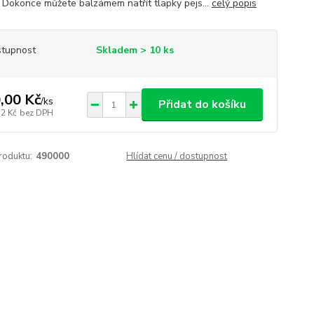
 Dokonce můžete balzámem natřít tlapky pejs...
celý popis
tupnost
Skladem > 10 ks
,00 Kč
/
ks
Přidat do košíku
12 Kč
bez DPH
roduktu:
490000
Hlídat cenu / dostupnost