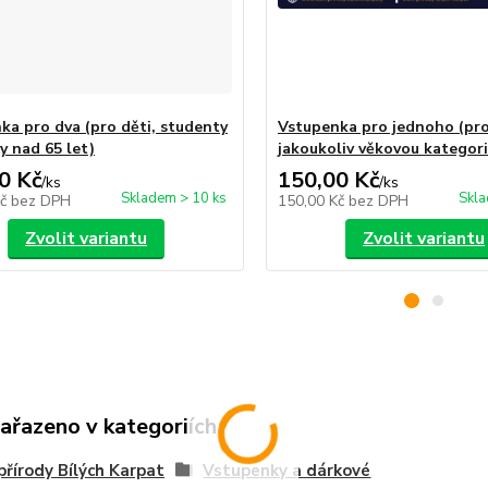
ka pro dva (pro děti, studenty
Vstupenka pro jednoho (pr
y nad 65 let)
jakoukoliv věkovou kategori
0 Kč
150,00 Kč
/
ks
/
ks
Skladem > 10 ks
Skla
Kč
bez DPH
150,00 Kč
bez DPH
Zvolit variantu
Zvolit variantu
zařazeno v kategoriích
řírody Bílých Karpat
Vstupenky a dárkové