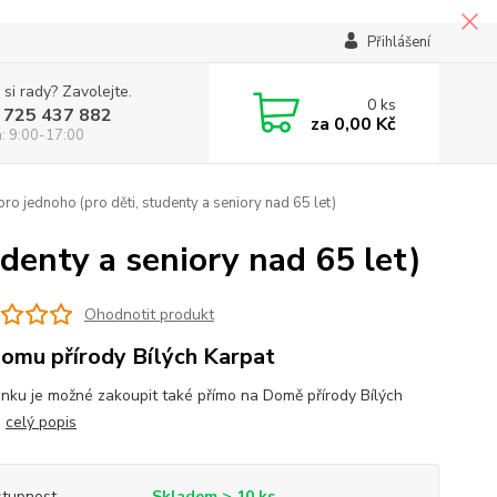
Přihlášení
 si rady? Zavolejte.
0
ks
 725 437 882
za
0,00 Kč
á: 9:00-17:00
ro jednoho (pro děti, studenty a seniory nad 65 let)
denty a seniory nad 65 let)
Ohodnotit produkt
omu přírody Bílých Karpat
nku je možné zakoupit také přímo na Domě přírody Bílých
.
celý popis
tupnost
Skladem > 10 ks