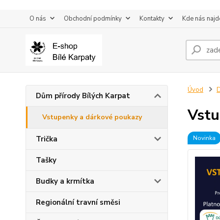
O nás
Obchodní podmínky
Kontakty
Kde nás najd
Úvod
D
Dům přírody Bílých Karpat
Vstu
Vstupenky a dárkové poukazy
Trička
Novinka
Tašky
Budky a krmítka
Regionální travní směsi