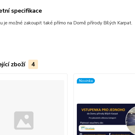
tní specifikace
 je možné zakoupit také přímo na Domě přírody Bílých Karpat.
jící zboží
4
Novinka