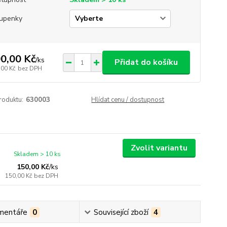
upenky
0,00 Kč
/
ks
Přidat do košíku
,00 Kč
bez DPH
roduktu:
630003
Hlídat cenu / dostupnost
Zvolit variantu
Skladem > 10 ks
150,00 Kč
/
ks
150,00 Kč
bez DPH
mentáře
0
Související zboží
4