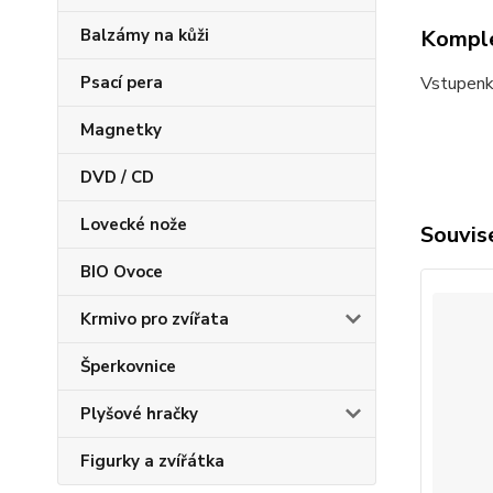
Balzámy na kůži
Komple
Psací pera
Vstupenku
Magnetky
DVD / CD
Lovecké nože
Souvise
BIO Ovoce
Krmivo pro zvířata
Šperkovnice
Plyšové hračky
Figurky a zvířátka