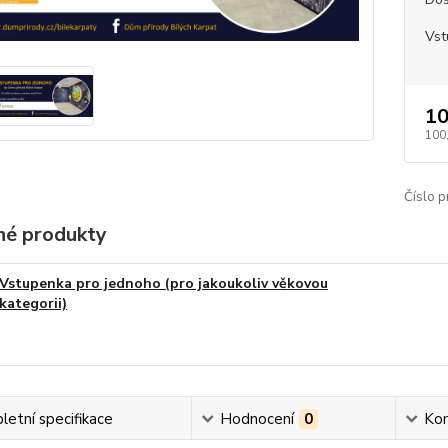
Vst
10
100
Číslo p
é produkty
Vstupenka pro jednoho (pro jakoukoliv věkovou
kategorii)
etní specifikace
Hodnocení
0
Ko