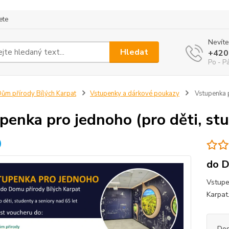
ete
Nevíte
Hledat
+420
Po - P
ům přírody Bílých Karpat
Vstupenky a dárkové poukazy
Vstupenka p
penka pro jednoho (pro děti, stu
do D
Vstupe
Karpat
Dos