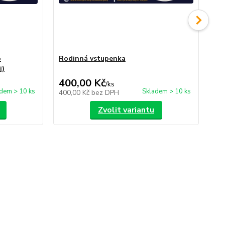
o
Rodinná vstupenka
Vs
i)
vě
400,00 Kč
30
/
ks
dem > 10 ks
Skladem > 10 ks
400,00 Kč
bez DPH
30
Zvolit variantu