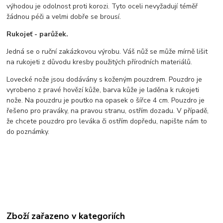
výhodou je odolnost proti korozi. Tyto oceli nevyžadují téměř
žádnou péči a velmi dobře se brousí.
Rukojeť - parůžek.
Jedná se o ruční zakázkovou výrobu. Váš nůž se může mírně lišit
na rukojeti z důvodu kresby použitých přírodních materiálů.
Lovecké nože jsou dodávány s koženým pouzdrem. Pouzdro je
vyrobeno z pravé hovězí kůže, barva kůže je laděna k rukojeti
nože. Na pouzdru je poutko na opasek o šířce 4 cm. Pouzdro je
řešeno pro praváky, na pravou stranu, ostřím dozadu. V případě,
že chcete pouzdro pro leváka či ostřím dopředu, napište nám to
do poznámky.
Zboží zařazeno v kategoriích