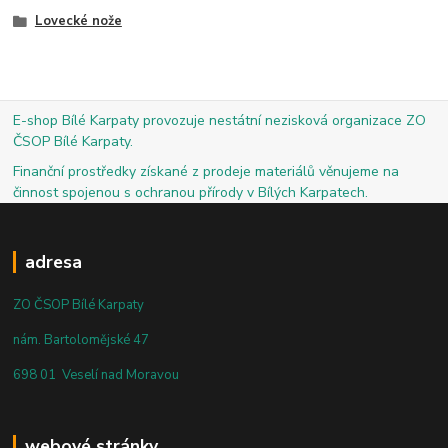
Lovecké nože
E-shop Bílé Karpaty provozuje nestátní nezisková organizace ZO
ČSOP Bílé Karpaty.
Finanční prostředky získané z prodeje materiálů věnujeme na
činnost spojenou s ochranou přírody v Bílých Karpatech.
adresa
ZO ČSOP Bílé Karpaty
nám. Bartolomějské 47
698 01 Veselí nad Moravou
webové stránky