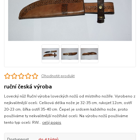
Ohodnotit produkt
ruční česká výroba
Lovecký nůž Ruční výroba loveckých nožů od místního nožíře. Vyrobeno z
nejkvalitnější oceli. Celková délka nože je 32-35 cm, rukojeť 12cm, ostří
20-23 cm, šířka ostří 35-40 cm. Čepel je srdcem každého nože, proto
používáme ty nekvalitnější nožířské oceli. Na výrobu nožů používáme
tento typ oceli: RW...
celý popis
Dostupnost
do 4 týdnů