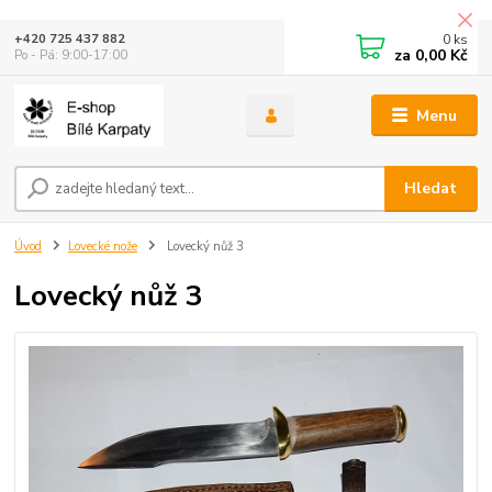
0
ks
+420 725 437 882
za
0,00 Kč
Po - Pá: 9:00-17:00
Menu
Hledat
Úvod
Lovecké nože
Lovecký nůž 3
Lovecký nůž 3