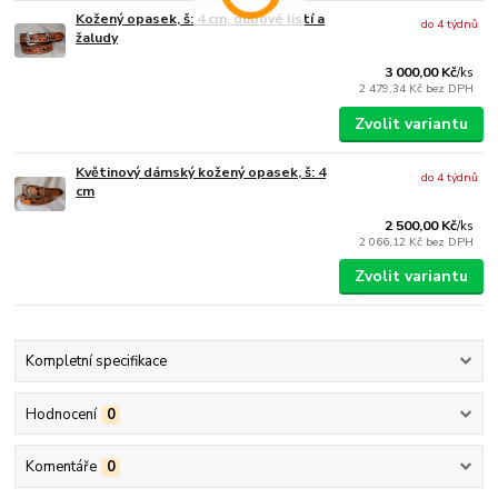
Kožený opasek, š: 4 cm, dubové listí a
do 4 týdnů
žaludy
3 000,00 Kč
/
ks
2 479,34 Kč
bez DPH
Zvolit variantu
Květinový dámský kožený opasek, š: 4
do 4 týdnů
cm
2 500,00 Kč
/
ks
2 066,12 Kč
bez DPH
Zvolit variantu
Kompletní specifikace
Hodnocení
0
Komentáře
0