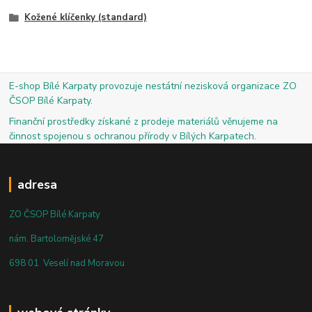
Kožené klíčenky (standard)
E-shop Bílé Karpaty provozuje nestátní nezisková organizace ZO
ČSOP Bílé Karpaty.
Finanční prostředky získané z prodeje materiálů věnujeme na
činnost spojenou s ochranou přírody v Bílých Karpatech.
adresa
ZO ČSOP Bílé Karpaty
nám. Bartolomějské 47
698 01 Veselí nad Moravou