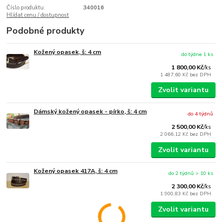
Číslo produktu:
340016
Hlídat cenu / dostupnost
Podobné produkty
Kožený opasek, š: 4 cm
do týdne 1 ks
1 800,00 Kč
/
ks
1 487,60 Kč
bez DPH
Zvolit variantu
Dámský kožený opasek - pírko, š: 4 cm
do 4 týdnů
2 500,00 Kč
/
ks
2 066,12 Kč
bez DPH
Zvolit variantu
Kožený opasek 417A, š: 4 cm
do 2 týdnů > 10 ks
2 300,00 Kč
/
ks
1 900,83 Kč
bez DPH
Zvolit variantu