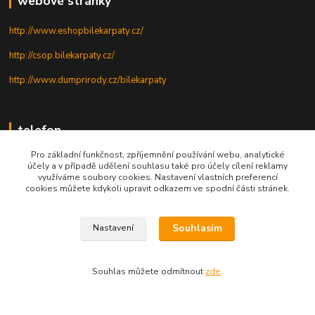
webové stránky
http://www.eshopbilekarpaty.cz/
http://csop.bilekarpaty.cz/
http://www.dumprirody.cz/bilekarpaty
telefon
Pro základní funkčnost, zpříjemnění používání webu, analytické
+420 725 437 882
účely a v případě udělení souhlasu také pro účely cílení reklamy
využíváme soubory cookies. Nastavení vlastních preferencí
+420 727 880 789
cookies můžete kdykoli upravit odkazem ve spodní části stránek.
PO - PÁ: 9 - 17
Souhlasím
Nastavení
Souhlas můžete odmítnout
zde
.
© 2025; ZO ČSOP Bílé Karpaty
Vytvořeno na
Eshop-rychle.cz