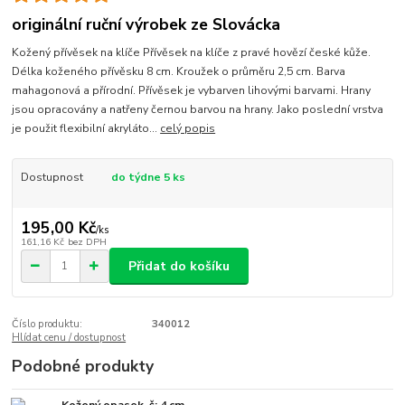
originální ruční výrobek ze Slovácka
Kožený přívěsek na klíče Přívěsek na klíče z pravé hovězí české kůže.
Délka koženého přívěsku 8 cm. Kroužek o průměru 2,5 cm. Barva
mahagonová a přírodní. Přívěsek je vybarven lihovými barvami. Hrany
jsou opracovány a natřeny černou barvou na hrany. Jako poslední vrstva
je použit flexibilní akryláto...
celý popis
Dostupnost
do týdne 5 ks
195,00 Kč
/
ks
161,16 Kč
bez DPH
Přidat do košíku
Číslo produktu:
340012
Hlídat cenu / dostupnost
Podobné produkty
Kožený opasek, š: 4 cm