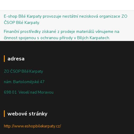
E-shop Bílé Karpaty provozuje nestátní nezisková organizace ZO
ČSOP Bílé Karpaty.
Finanční prostředky získané z prodeje materiálů věnujeme na
činnost spojenou s ochranou přírody v Bílých Karpatech.
adresa
ZO ČSOP Bílé Karpaty
nám. Bartolomějské 47
698 01 Veselí nad Moravou
webové stránky
http://www.eshopbilekarpaty.cz/