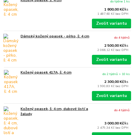
do týdne 1 ks
1 800,00 Kč
/
ks
1 487,60 Kč
bez DPH
Zvolit variantu
Dámský kožený opasek - pírko, š: 4 cm
do 4 týdnů
2 500,00 Kč
/
ks
2 066,12 Kč
bez DPH
Zvolit variantu
Kožený opasek 417A, š: 4 cm
do 2 týdnů > 10 ks
2 300,00 Kč
/
ks
1 900,83 Kč
bez DPH
Zvolit variantu
Kožený opasek, š: 4 cm, dubové listí a
do 4 týdnů
žaludy
3 000,00 Kč
/
ks
2 479,34 Kč
bez DPH