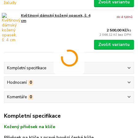
Zvolit variantu
Květinový dámský kožený opasek, š: 4
do 4 týdnů
cm
2 500,00 Kč
/
ks
2 066,12 Kč
bez DPH
Zvolit variantu
Kompletní specifikace
Hodnocení
0
Komentáře
0
Kompletní specifikace
Kožený přívěsek na klíče
Přívěsek na klíče z pravé hovězí české kůže
.