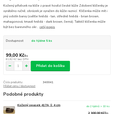
Kožený přívěsek na klíče z pravé hovězí české kůže Zdobení klíčenky je
vyráběno ručně, obrázek je vyražen do kůže raznicí. Klíčenka může mít i
jiný odstín barvy (světle hnědá - tan, středně hnědá - brian brown,
mahagonová, tmavě hnědá - dark brown, černá). Taktéž klíčenka může
být bez barevného okr...
celý popis
Dostupnost
do týdne 5 ks
99,00 Kč
/
ks
81,82 Kč
bez DPH
Přidat do košíku
Číslo produktu:
340041
Hlídat cenu / dostupnost
Podobné produkty
Kožený opasek 417A, š: 4 cm
do 2 týdnů > 10 ks
2 300,00 Kč
/
ks