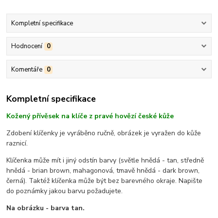
Kompletní specifikace
Hodnocení
0
Komentáře
0
Kompletní specifikace
Kožený přívěsek na klíče z pravé hovězí české kůže
Zdobení klíčenky je vyráběno ručně, obrázek je vyražen do kůže
raznicí.
Klíčenka může mít i jiný odstín barvy (světle hnědá - tan, středně
hnědá - brian brown, mahagonová, tmavě hnědá - dark brown,
černá). Taktéž klíčenka může být bez barevného okraje. Napište
do poznámky jakou barvu požadujete.
Na obrázku - barva tan.