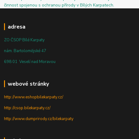
činnost spojenou s ochranou přírody v Bílých Karpatech.
adresa
ZO ČSOP Bílé Karpaty
nám. Bartolomějské 47
698 01 Veselí nad Moravou
webové stránky
http://www.eshopbilekarpaty.cz/
http://csop.bilekarpaty.cz/
http://www.dumprirody.cz/bilekarpaty