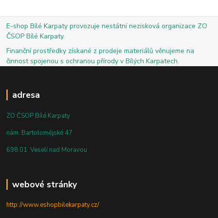
E-shop Bílé Karpaty provozuje nestátní nezisková organizace ZO
ČSOP Bílé Karpaty.
Finanční prostředky získané z prodeje materiálů věnujeme na
činnost spojenou s ochranou přírody v Bílých Karpatech.
adresa
ZO ČSOP Bílé Karpaty
nám. Bartolomějské 47
698 01 Veselí nad Moravou
webové stránky
http://www.eshopbilekarpaty.cz/