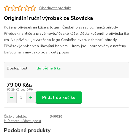
Ohodnotit produkt
Originální ruční výrobek ze Slovácka
Kožený přívěsek na klíče s logem Českého svazu ochránců přírody
Přívěsek na klíče z pravé hovězí české kůže. Délka koženého přívěsku 8,5
cm. Na přívěsku je vyraženo logo Českého svazu ochránců přírody.
Přívěsek je vybarven lihovými barvami. Hrany jsou opracovány a natřeny
barvou na hrany. Jako pos...
celý popis
Dostupnost
do týdne 5 ks
79,00 Kč
/
ks
65,29 Kč
bez DPH
Přidat do košíku
Číslo produktu:
340020
Hlídat cenu / dostupnost
Podobné produkty