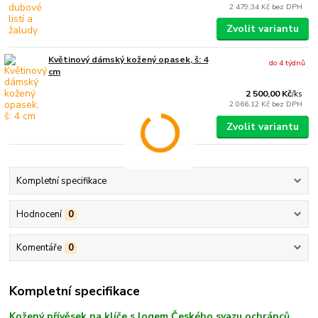
2 479,34 Kč
bez DPH
Zvolit variantu
Květinový dámský kožený opasek, š: 4
do 4 týdnů
cm
2 500,00 Kč
/
ks
2 066,12 Kč
bez DPH
Zvolit variantu
Kompletní specifikace
Hodnocení
0
Komentáře
0
Kompletní specifikace
Kožený přívěsek na klíče s logem Českého svazu ochránců