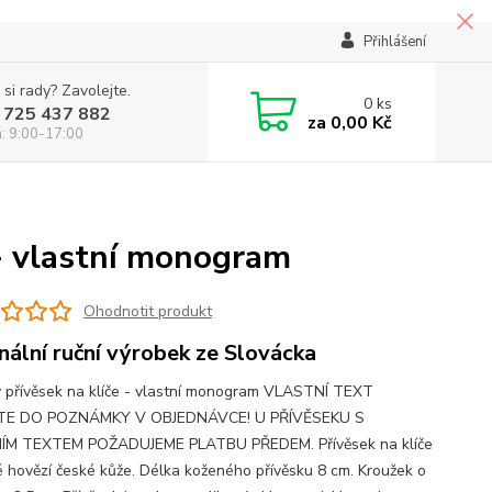
Přihlášení
 si rady? Zavolejte.
0
ks
 725 437 882
za
0,00 Kč
á: 9:00-17:00
 - vlastní monogram
Ohodnotit produkt
inální ruční výrobek ze Slovácka
 přívěsek na klíče - vlastní monogram VLASTNÍ TEXT
TE DO POZNÁMKY V OBJEDNÁVCE! U PŘÍVĚSEKU S
ÍM TEXTEM POŽADUJEME PLATBU PŘEDEM. Přívěsek na klíče
é hovězí české kůže. Délka koženého přívěsku 8 cm. Kroužek o