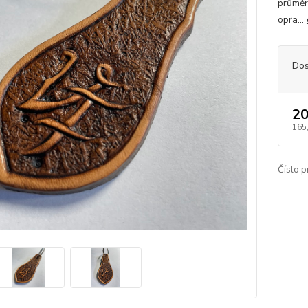
průměr
opra...
Dos
20
165
Číslo p