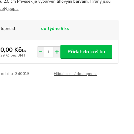
u 2,5 cm Přívěsek je vybarven lihovými barvami. Hrany jsou
celý popis
tupnost
do týdne 5 ks
0,00 Kč
/
ks
Přidat do košíku
,29 Kč
bez DPH
roduktu:
340015
Hlídat cenu / dostupnost