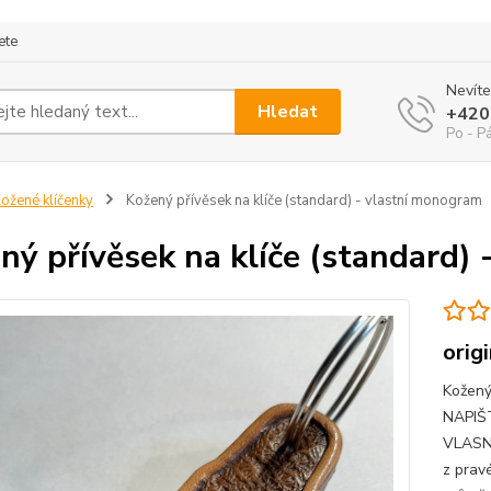
ete
Nevíte
Hledat
+420
Po - P
ožené klíčenky
Kožený přívěsek na klíče (standard) - vlastní monogram
ný přívěsek na klíče (standard)
orig
Kožený
NAPIŠ
VLASN
z prav