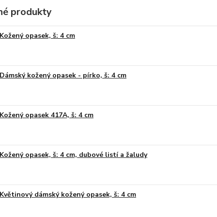
é produkty
Kožený opasek, š: 4 cm
Dámský kožený opasek - pírko, š: 4 cm
Kožený opasek 417A, š: 4 cm
Kožený opasek, š: 4 cm, dubové listí a žaludy
Květinový dámský kožený opasek, š: 4 cm