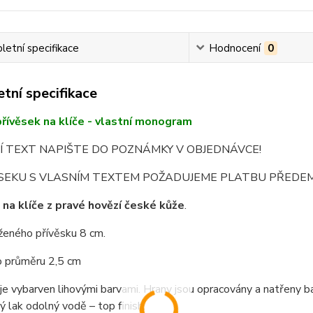
etní specifikace
Hodnocení
0
tní specifikace
řívěsek na klíče - vlastní monogram
Í TEXT NAPIŠTE DO POZNÁMKY V OBJEDNÁVCE!
ĚSEKU S VLASNÍM TEXTEM POŽADUJEME PLATBU PŘEDEM
 na klíče z pravé hovězí české kůže
.
ženého přívěsku 8 cm.
o průměru 2,5 cm
je vybarven lihovými barvami. Hrany jsou opracovány a natřeny barv
ý lak odolný vodě – top finish.