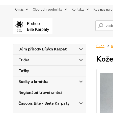
O nás
Obchodní podmínky
Kontakty
Kde nás najd
Úvod
K
Dům přírody Bílých Karpat
Kože
Trička
Tašky
Budky a krmítka
Regionální travní směsi
Časopis Bílé - Biele Karpaty