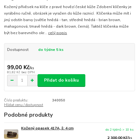
Kožený přívěsek na klíče z pravé hovězí české kůže Zdobení klíčenky je
vyráběno ručně, obrázek je vyražen do kůže raznicí. Klíčenka může mít i
jiný odstín barvy (světle hnědá - tan, středně hnědá - brian brown,
mahagonová, tmavě hnědá - dark brown, černá). Taktéž klíčenka může
být bez barevného okr...
celý popis
Dostupnost
do týdne 5 ks
99,00 Kč
/
ks
81,82 Kč
bez DPH
Přidat do košíku
Číslo produktu:
340050
Hlídat cenu / dostupnost
Podobné produkty
Kožený opasek 417A, š: 4 cm
do 2 týdnů > 10 ks
2 300,00 Kč
/
ks