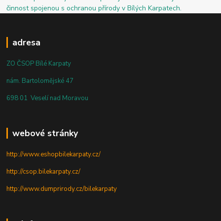
činnost spojenou s ochranou přírody v Bílých Karpatech.
adresa
ZO ČSOP Bílé Karpaty
nám. Bartolomějské 47
698 01 Veselí nad Moravou
webové stránky
http://www.eshopbilekarpaty.cz/
http://csop.bilekarpaty.cz/
http://www.dumprirody.cz/bilekarpaty