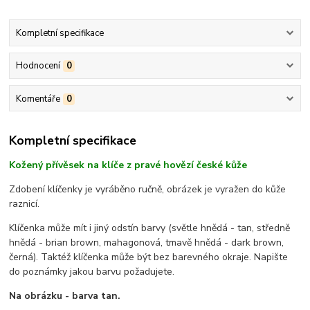
Kompletní specifikace
Hodnocení
0
Komentáře
0
Kompletní specifikace
Kožený přívěsek na klíče z pravé hovězí české kůže
Zdobení klíčenky je vyráběno ručně, obrázek je vyražen do kůže
raznicí.
Klíčenka může mít i jiný odstín barvy (světle hnědá - tan, středně
hnědá - brian brown, mahagonová, tmavě hnědá - dark brown,
černá). Taktéž klíčenka může být bez barevného okraje. Napište
do poznámky jakou barvu požadujete.
Na obrázku - barva tan.