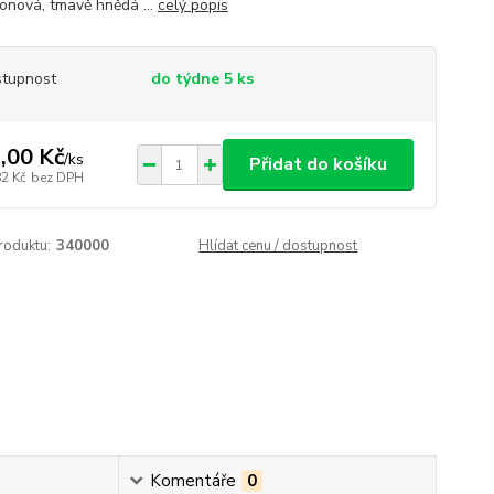
nová, tmavě hnědá ...
celý popis
tupnost
do týdne 5 ks
,00 Kč
/
ks
Přidat do košíku
82 Kč
bez DPH
roduktu:
340000
Hlídat cenu / dostupnost
Komentáře
0