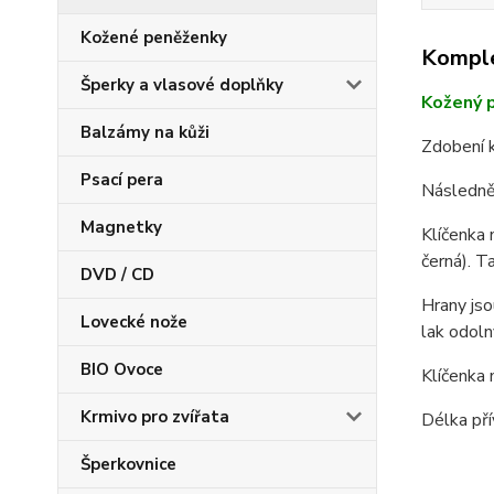
Kožené peněženky
Komple
Šperky a vlasové doplňky
Kožený p
Balzámy na kůži
Zdobení k
Psací pera
Následně 
Magnetky
Klíčenka 
černá). T
DVD / CD
Hrany jso
Lovecké nože
lak odoln
BIO Ovoce
Klíčenka 
Krmivo pro zvířata
Délka pří
Šperkovnice