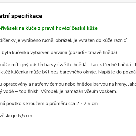
tní specifikace
řívěsek na klíče z pravé hovězí české kůže
líčenky je vyráběno ručně, obrázek je vyražen do kůže raznicí.
byla klíčenka vybarven barvami (pozadí - tmavě hnědá).
může mít i jiný odstín barvy (světle hnědá - tan, středně hnědá 
aktéž klíčenka může být bez barevného okraje. Napište do pozná
u opracovány a natřeny černou nebo hnědou barvou na hrany. Jako p
ý vodě – top finish. Výrobek je namazán včelím voskem.
má poutko s kroužem o průměru cca 2 - 2,5 cm.
věsku je 8,5 cm.