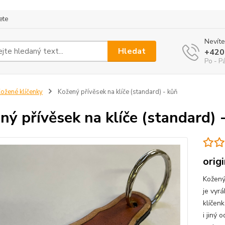
ete
Nevíte
Hledat
+420
Po - P
ožené klíčenky
Kožený přívěsek na klíče (standard) - kůň
ný přívěsek na klíče (standard) 
orig
Kožený
je vyr
klíčen
i jiný 