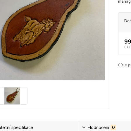
mahago
Dos
99
81,
Číslo p
etní specifikace
Hodnocení
0