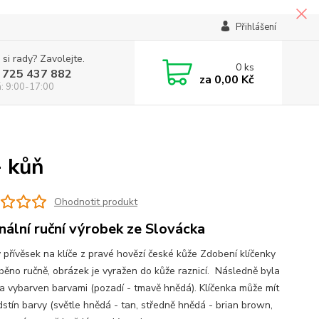
Přihlášení
 si rady? Zavolejte.
0
ks
 725 437 882
za
0,00 Kč
á: 9:00-17:00
- kůň
Ohodnotit produkt
inální ruční výrobek ze Slovácka
 přívěsek na klíče z pravé hovězí české kůže Zdobení klíčenky
áběno ručně, obrázek je vyražen do kůže raznicí. Následně byla
ka vybarven barvami (pozadí - tmavě hnědá). Klíčenka může mít
odstín barvy (světle hnědá - tan, středně hnědá - brian brown,