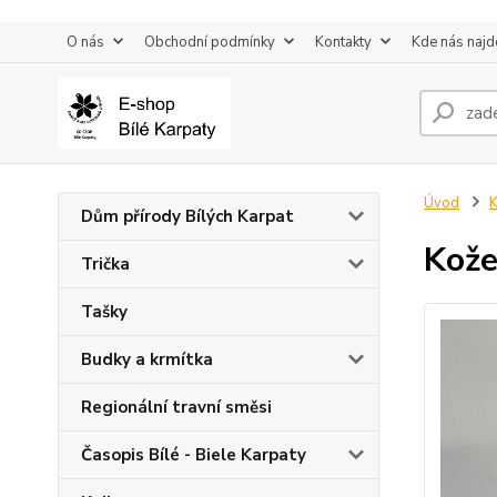
O nás
Obchodní podmínky
Kontakty
Kde nás najd
Úvod
K
Dům přírody Bílých Karpat
Kože
Trička
Tašky
Budky a krmítka
Regionální travní směsi
Časopis Bílé - Biele Karpaty