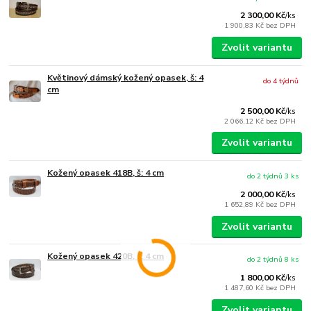
2 300,00 Kč
/
ks
1 900,83 Kč
bez DPH
Zvolit variantu
Květinový dámský kožený opasek, š: 4
do 4 týdnů
cm
2 500,00 Kč
/
ks
2 066,12 Kč
bez DPH
Zvolit variantu
Kožený opasek 418B, š: 4 cm
do 2 týdnů 3 ks
2 000,00 Kč
/
ks
1 652,89 Kč
bez DPH
Zvolit variantu
Kožený opasek 420B, š: 4 cm
do 2 týdnů 8 ks
1 800,00 Kč
/
ks
1 487,60 Kč
bez DPH
Zvolit variantu