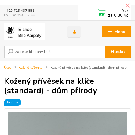
0
ks
+420 725 437 882
za
0,00 Kč
Po - Pá: 9:00-17:00
Menu
Hledat
Úvod
Kožené klíčenky
Kožený přívěsek na klíče (standard) - dům přírody
Kožený přívěsek na klíče
(standard) - dům přírody
Novinka