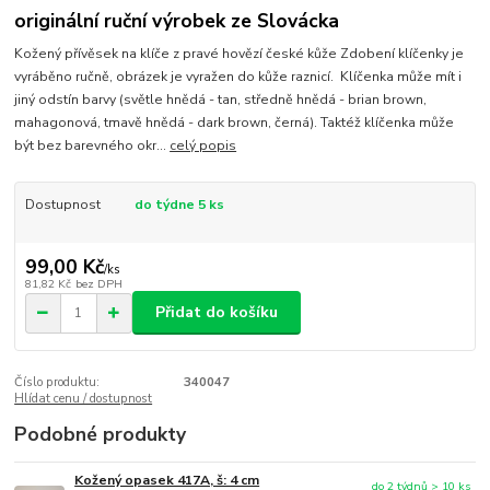
originální ruční výrobek ze Slovácka
Kožený přívěsek na klíče z pravé hovězí české kůže Zdobení klíčenky je
vyráběno ručně, obrázek je vyražen do kůže raznicí. Klíčenka může mít i
jiný odstín barvy (světle hnědá - tan, středně hnědá - brian brown,
mahagonová, tmavě hnědá - dark brown, černá). Taktéž klíčenka může
být bez barevného okr...
celý popis
Dostupnost
do týdne 5 ks
99,00 Kč
/
ks
81,82 Kč
bez DPH
Přidat do košíku
Číslo produktu:
340047
Hlídat cenu / dostupnost
Podobné produkty
Kožený opasek 417A, š: 4 cm
do 2 týdnů > 10 ks