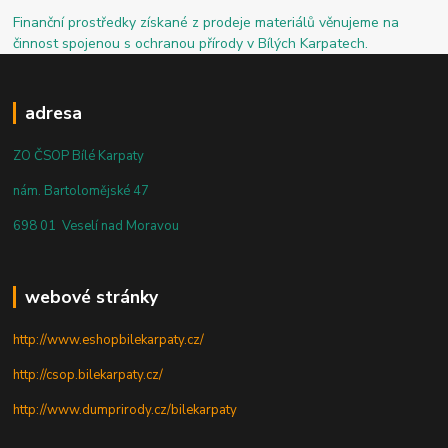
Finanční prostředky získané z prodeje materiálů věnujeme na
činnost spojenou s ochranou přírody v Bílých Karpatech.
adresa
ZO ČSOP Bílé Karpaty
nám. Bartolomějské 47
698 01 Veselí nad Moravou
webové stránky
http://www.eshopbilekarpaty.cz/
http://csop.bilekarpaty.cz/
http://www.dumprirody.cz/bilekarpaty