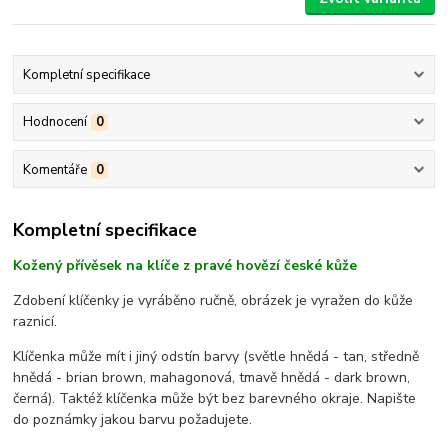
Kompletní specifikace
Hodnocení
0
Komentáře
0
Kompletní specifikace
Kožený přívěsek na klíče z pravé hovězí české kůže
Zdobení klíčenky je vyráběno ručně, obrázek je vyražen do kůže
raznicí.
Klíčenka může mít i jiný odstín barvy (světle hnědá - tan, středně
hnědá - brian brown, mahagonová, tmavě hnědá - dark brown,
černá). Taktéž klíčenka může být bez barevného okraje. Napište
do poznámky jakou barvu požadujete.