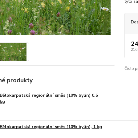
tyto zá
Dos
24
216
Číslo p
é produkty
Bělokarpatská regionální směs (10% bylin) 0,5
kg
Bělokarpatská regionální směs (10% bylin), 1 kg