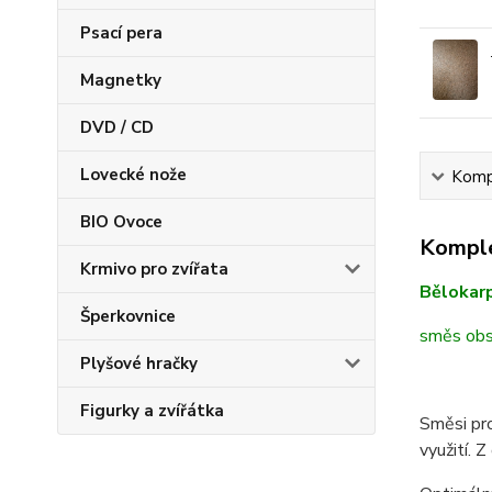
Psací pera
Magnetky
DVD / CD
Lovecké nože
Kompl
BIO Ovoce
Komple
Krmivo pro zvířata
Bělokar
Šperkovnice
směs obsa
Plyšové hračky
Figurky a zvířátka
Směsi pro
využití. 