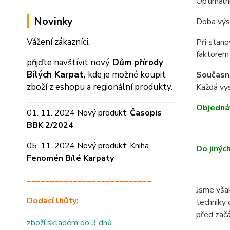
Optimální
Novinky
Doba výse
Vážení zákazníci,
Při stano
faktorem 
přijďte navštívit nový
Dům přírody
Bílých Karpat,
kde je možné koupit
Současné
zboží z eshopu a
regionální produkty.
Každá vys
Objedná
01. 11. 2024 Nový produkt:
Časopis
BBK 2/2024
05. 11. 2024 Nový produkt: Kniha
Do jinýc
Fenomén Bílé Karpaty
___________________________
Jsme však
Dodací lhůty:
techniky 
před začá
zboží skladem do 3 dnů