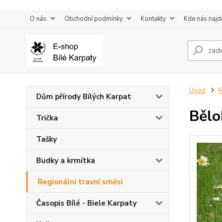
O nás
Obchodní podmínky
Kontakty
Kde nás najd
Úvod
R
Dům přírody Bílých Karpat
Bělo
Trička
Tašky
Budky a krmítka
Regionální travní směsi
Časopis Bílé - Biele Karpaty