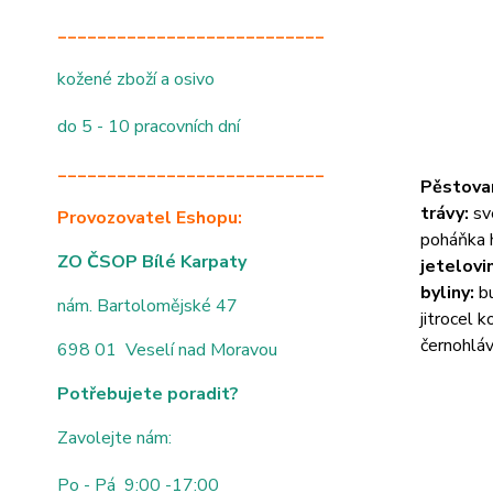
___________________________
kožené zboží a osivo
do 5 - 10 pracovních dní
___________________________
Pěstova
trávy:
sve
Provozovatel Eshopu:
poháňka h
ZO ČSOP Bílé Karpaty
jetelovi
byliny:
b
nám. Bartolomějské 47
jitrocel 
černohláv
698 01 Veselí nad Moravou
Potřebujete poradit?
Zavolejte nám:
Po - Pá 9:00 -17:00