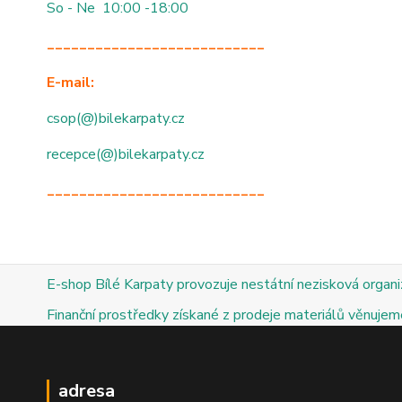
So - Ne 10:00 -18:00
___________________________
E-mail:
csop(@)bilekarpaty.cz
recepce(@)bilekarpaty.cz
___________________________
E-shop Bílé Karpaty provozuje nestátní nezisková organ
Finanční prostředky získané z prodeje materiálů věnujeme
adresa