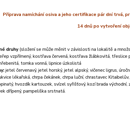
Příprava namíchání osiva a jeho certifikace pár dní trvá, 
14 dnů po vytvoření ob
né druhy
(složení se může měnit v závislosti na lokalitě a mno
řep vzpřímený, kostřava červená, kostřava žlábkovitá, třeslice 
řebenitá, tomka vonná, lipnice úzkolistá
ny:
jetel červenavý, jetel horský, jetel alpský, vičenec ligrus, úročn
ukvice lékařská, chrpa čekánek, chrpa luční, chrastavec Kitaibelův
kopinatý, hvozdík kartouzek, svízel syřišťový, kozí brada východní
ek dřípený, pampeliška srstnatá.