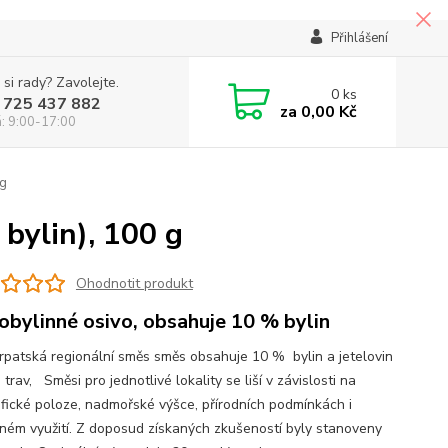
Přihlášení
 si rady? Zavolejte.
0
ks
 725 437 882
za
0,00 Kč
á: 9:00-17:00
 g
bylin), 100 g
Ohodnotit produkt
obylinné osivo, obsahuje 10 % bylin
rpatská regionální směs směs obsahuje 10 % bylin a jetelovin
trav, Směsi pro jednotlivé lokality se liší v závislosti na
fické poloze, nadmořské výšce, přírodních podmínkách i
ném využití. Z doposud získaných zkušeností byly stanoveny