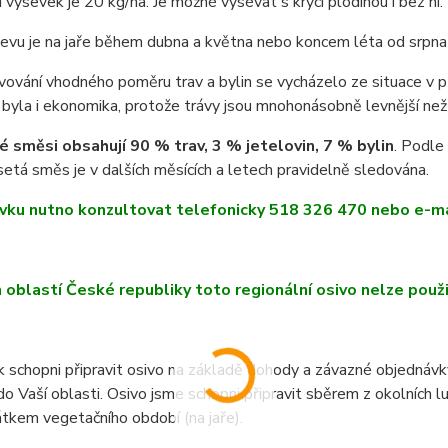
 výsevek je 20 kg/ha. Je možné vysévat s krycí plodinou i bez ní.
vu je na jaře během dubna a května nebo koncem léta od srpna 
vování vhodného poměru trav a bylin se vycházelo ze situace v
byla i ekonomika, protože trávy jsou mnohonásobně levnější než 
 směsi obsahují 90 % trav, 3 % jetelovin, 7 % bylin
. Podle
etá směs je v dalších měsících a letech pravidelně sledována.
vku nutno konzultovat telefonicky 518 326 470 nebo e-m
h oblastí České republiky toto regionální osivo nelze použit
 schopni připravit osivo na základě dohody a závazné objednávk
do Vaší oblasti. Osivo jsme schopni připravit sběrem z okolních
tkem vegetačního období (na jaře).