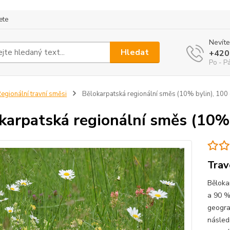
ete
Nevíte
Hledat
+420
Po - P
egionální travní směsi
Bělokarpatská regionální směs (10% bylin), 100
karpatská regionální směs (10% 
Trav
Běloka
a 90 % 
geogra
násled