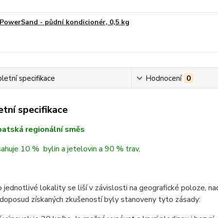
PowerSand - půdní kondicionér, 0,5 kg
etní specifikace
Hodnocení
0
tní specifikace
patská regionální směs
huje 10 % bylin a jetelovin a 90 % trav,
 jednotlivé lokality se liší v závislosti na geografické poloze,
Z doposud získaných zkušeností byly stanoveny tyto zásady: