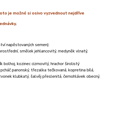
proto je možné si osivo vyzvednout nejdříve
jednávky.
žství napěstovaných semen):
prostřední, smělek jehlancovitý, medyněk vlnatý,
ík bolhoj, kozinec cizrnovitý, hrachor širolistý
, pcháč panonský, třezalka tečkovaná, kopretina bílá,
, zvonek klubkatý, šalvěj přeslenitá, černohlávek obecný,