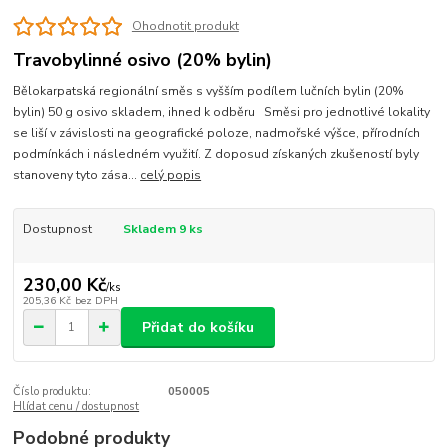
Ohodnotit produkt
Travobylinné osivo (20% bylin)
Bělokarpatská regionální směs s vyšším podílem lučních bylin (20%
bylin) 50 g osivo skladem, ihned k odběru Směsi pro jednotlivé lokality
se liší v závislosti na geografické poloze, nadmořské výšce, přírodních
podmínkách i následném využití. Z doposud získaných zkušeností byly
stanoveny tyto zása...
celý popis
Dostupnost
Skladem 9 ks
230,00 Kč
/
ks
205,36 Kč
bez DPH
Přidat do košíku
Číslo produktu:
050005
Hlídat cenu / dostupnost
Podobné produkty