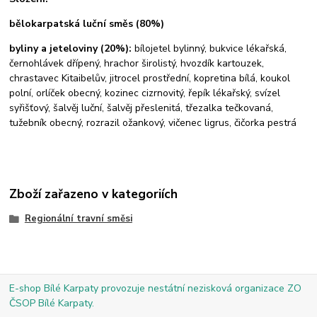
bělokarpatská luční směs (80%)
byliny a jeteloviny (20%):
bílojetel bylinný, bukvice lékařská,
černohlávek dřípený, hrachor širolistý, hvozdík kartouzek,
chrastavec Kitaibelův, jitrocel prostřední, kopretina bílá, koukol
polní, orlíček obecný, kozinec cizrnovitý, řepík lékařský, svízel
syřišťový, šalvěj luční, šalvěj přeslenitá, třezalka tečkovaná,
tužebník obecný, rozrazil ožankový, vičenec ligrus, čičorka pestrá
Zboží zařazeno v kategoriích
Regionální travní směsi
E-shop Bílé Karpaty provozuje nestátní nezisková organizace ZO
ČSOP Bílé Karpaty.