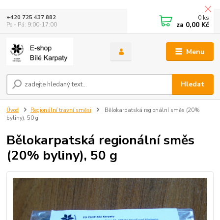
0
ks
+420 725 437 882
za
0,00 Kč
Po - Pá: 9:00-17:00
Menu
Hledat
Úvod
Regionální travní směsi
Bělokarpatská regionální směs (20%
byliny), 50 g
Bělokarpatská regionální směs
(20% byliny), 50 g