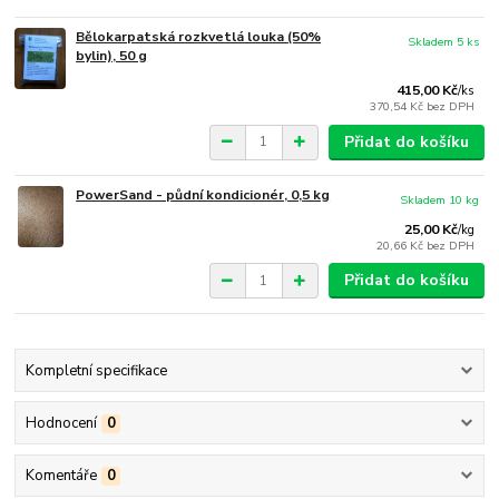
Bělokarpatská rozkvetlá louka (50%
Skladem 5 ks
bylin), 50 g
415,00 Kč
/
ks
370,54 Kč
bez DPH
Přidat do košíku
PowerSand - půdní kondicionér, 0,5 kg
Skladem 10 kg
25,00 Kč
/
kg
20,66 Kč
bez DPH
Přidat do košíku
Kompletní specifikace
Hodnocení
0
Komentáře
0