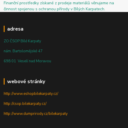
Finanční prostředky získané z prodeje materiálů věnujeme na
činnost spojenou s ochranou přírody v Bílých Karpatech.
adresa
ZO ČSOP Bílé Karpaty
nám. Bartolomějské 47
698 01 Veselí nad Moravou
webové stránky
http://www.eshopbilekarpaty.cz/
http://csop.bilekarpaty.cz/
http://www.dumprirody.cz/bilekarpaty