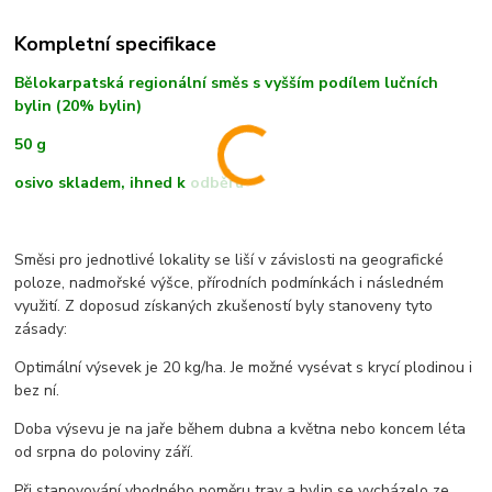
Kompletní specifikace
Bělokarpatská regionální směs s vyšším podílem lučních
bylin (20% bylin)
50 g
osivo skladem, ihned k odběru
Směsi pro jednotlivé lokality se liší v závislosti na geografické
poloze, nadmořské výšce, přírodních podmínkách i následném
využití. Z doposud získaných zkušeností byly stanoveny tyto
zásady:
Optimální výsevek je 20 kg/ha. Je možné vysévat s krycí plodinou i
bez ní.
Doba výsevu je na jaře během dubna a května nebo koncem léta
od srpna do poloviny září.
Při stanovování vhodného poměru trav a bylin se vycházelo ze