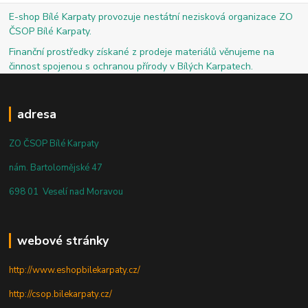
E-shop Bílé Karpaty provozuje nestátní nezisková organizace ZO
ČSOP Bílé Karpaty.
Finanční prostředky získané z prodeje materiálů věnujeme na
činnost spojenou s ochranou přírody v Bílých Karpatech.
adresa
ZO ČSOP Bílé Karpaty
nám. Bartolomějské 47
698 01 Veselí nad Moravou
webové stránky
http://www.eshopbilekarpaty.cz/
http://csop.bilekarpaty.cz/