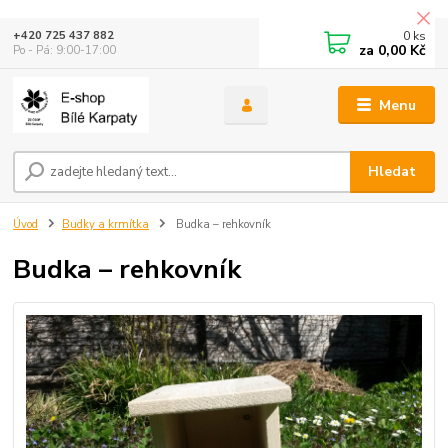
0
ks
+420 725 437 882
za
0,00 Kč
Po - Pá: 9:00-17:00
Menu
Hledat
Úvod
Budky a krmítka
Budka – rehkovník
Budka – rehkovník