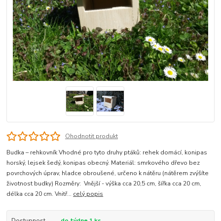
Ohodnotit produkt
Budka – rehkovník Vhodné pro tyto druhy ptáků: rehek domácí, konipas
horský, lejsek šedý, konipas obecný. Materiál: smrkového dřevo bez
povrchových úprav, hladce obroušené, určeno k nátěru (nátěrem zvýšíte
životnost budky) Rozměry: Vnější - výška cca 20,5 cm, šířka cca 20 cm,
délka cca 20 cm. Vnitř...
celý popis
Dostupnost
do týdne 1 ks