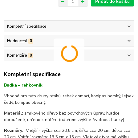
Přidat do košíku
Kompletní specifikace
Hodnocení
0
Komentáře
0
Kompletní specifikace
Budka – rehkovník
Vhodné pro tyto druhy ptáků: rehek domácí, konipas horský, lejsek
šedý, konipas obecný.
Materiál:
smrkového dřevo bez povrchových úprav, hladce
obroušené, určeno k nátěru (nátěrem zvýšíte životnost budky)
Rozměry:
Vnější - výška cca 20,5 cm, šířka cca 20 cm, délka cca
20 cm. Vnitřní rozměry: 13.5 cm x 13 cm. Vletový otvor má výšku