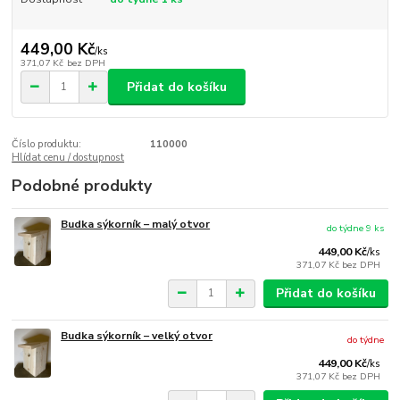
449,00 Kč
/
ks
371,07 Kč
bez DPH
Přidat do košíku
Číslo produktu:
110000
Hlídat cenu / dostupnost
Podobné produkty
Budka sýkorník – malý otvor
do týdne 9 ks
449,00 Kč
/
ks
371,07 Kč
bez DPH
Přidat do košíku
Budka sýkorník – velký otvor
do týdne
449,00 Kč
/
ks
371,07 Kč
bez DPH