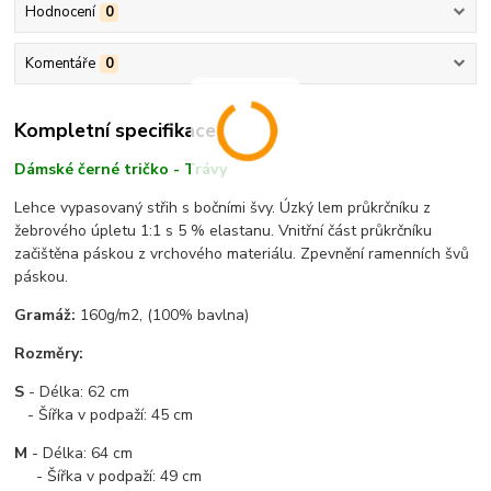
Hodnocení
0
Komentáře
0
Kompletní specifikace
Dámské černé tričko - Trávy
Lehce vypasovaný střih s bočními švy. Úzký lem průkrčníku z
žebrového úpletu 1:1 s 5 % elastanu. Vnitřní část průkrčníku
začištěna páskou z vrchového materiálu. Zpevnění ramenních švů
páskou.
Gramáž:
160g/m2, (100% bavlna)
Rozměry:
S
- Délka: 62 cm
- Šířka v podpaží: 45 cm
M
- Délka: 64 cm
- Šířka v podpaží: 49 cm