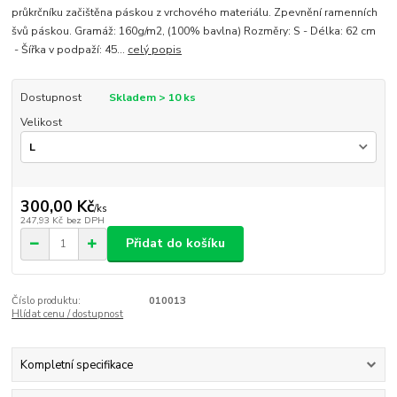
průkrčníku začištěna páskou z vrchového materiálu. Zpevnění ramenních
švů páskou. Gramáž: 160g/m2, (100% bavlna) Rozměry: S - Délka: 62 cm
- Šířka v podpaží: 45...
celý popis
Dostupnost
Skladem > 10 ks
Velikost
300,00 Kč
/
ks
247,93 Kč
bez DPH
Přidat do košíku
Číslo produktu:
010013
Hlídat cenu / dostupnost
Kompletní specifikace