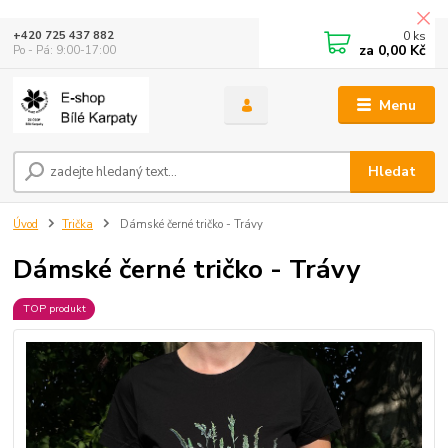
0
ks
+420 725 437 882
za
0,00 Kč
Po - Pá: 9:00-17:00
Menu
Hledat
Úvod
Trička
Dámské černé tričko - Trávy
Dámské černé tričko - Trávy
TOP produkt