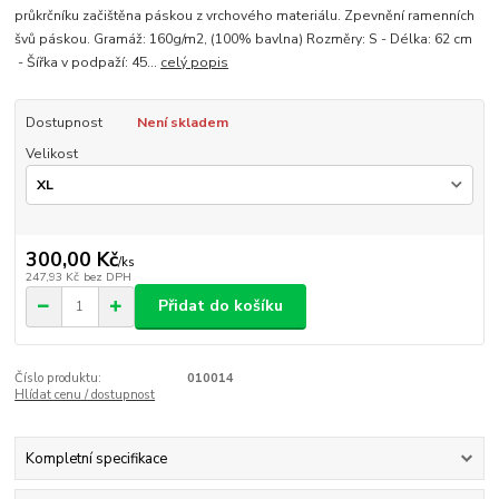
průkrčníku začištěna páskou z vrchového materiálu. Zpevnění ramenních
švů páskou. Gramáž: 160g/m2, (100% bavlna) Rozměry: S - Délka: 62 cm
- Šířka v podpaží: 45...
celý popis
Dostupnost
Není skladem
Velikost
300,00 Kč
/
ks
247,93 Kč
bez DPH
Přidat do košíku
Číslo produktu:
010014
Hlídat cenu / dostupnost
Kompletní specifikace