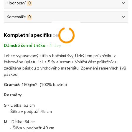
Hodnocení
0
Komentáře
0
Kompletní specifikace
Dámské černé tričko - Trávy
Lehce vypasovaný střih s bočními švy. Úzký lem průkrčníku z
žebrového úpletu 1:1 s 5 % elastanu. Vnitřní část průkrčníku
začištěna páskou z vrchového materiálu. Zpevnění ramenních švů
páskou.
Gramáž:
160g/m2, (100% bavlna)
Rozměry:
S
- Délka: 62 cm
- Šířka v podpaží: 45 cm
M
- Délka: 64 cm
- Šířka v podpaží: 49 cm