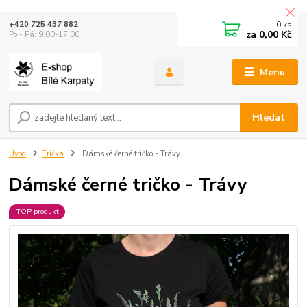
0
ks
+420 725 437 882
za
0,00 Kč
Po - Pá: 9:00-17:00
Menu
Hledat
Úvod
Trička
Dámské černé tričko - Trávy
Dámské černé tričko - Trávy
TOP produkt