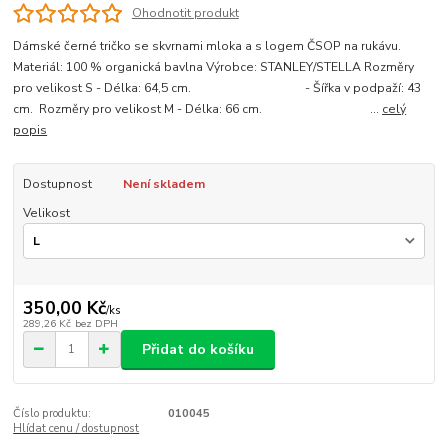
Ohodnotit produkt
Dámské černé tričko se skvrnami mloka a s logem ČSOP na rukávu.
Materiál: 100 % organická bavlna Výrobce: STANLEY/STELLA Rozměry
pro velikost S - Délka: 64,5 cm. - Šířka v podpaží: 43
cm. Rozměry pro velikost M - Délka: 66 cm. ...
celý
popis
Dostupnost
Není skladem
Velikost
350,00 Kč
/
ks
289,26 Kč
bez DPH
Přidat do košíku
Číslo produktu:
010045
Hlídat cenu / dostupnost