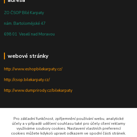
ZO ČSOP Bílé Karpaty
nám. Bartolomějské 47
698 01 Veselí nad Moravou
webové stránky
http://www.eshopbilekarpaty.cz/
http://csop.bilekarpaty.cz/
http://www.dumprirody.cz/bilekarpaty
telefon
Pro základní funkčnost, zpříjemnění používání webu, analytické
účely a v případě udělení souhlasu také pro účely cílení reklamy
+420 725 437 882
využíváme soubory cookies. Nastavení vlastních preferencí
cookies můžete kdykoli upravit odkazem ve spodní části stránek.
+420 727 880 789