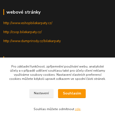
webové stránky
http://www.eshopbilekarpaty.cz/
http://csop.bilekarpaty.cz/
http://www.dumprirody.cz/bilekarpaty
telefon
Pro základní funkčnost, zpříjemnění používání webu, analytické
+420 725 437 882
účely a v případě udělení souhlasu také pro účely cílení reklamy
využíváme soubory cookies. Nastavení vlastních preferencí
cookies můžete kdykoli upravit odkazem ve spodní části stránek.
+420 727 880 789
PO - PÁ: 9 - 17
Souhlasím
Nastavení
Souhlas můžete odmítnout
zde
.
© 2025; ZO ČSOP Bílé Karpaty