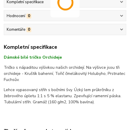
Kompletní specifikace
Hodnocení
0
Komentáře
0
Kompletní specifikace
Dámské bílé tričko Orchideje
Tričko s nápaditou výšivkou našich orchidejí. Na výšivce jsou tři
orchideje - Kruštík bahenní, Tořič čmelákovitý Holubyho, Prstnatec
Fuchsův.
Lehce vypasovaný střih s bočními švy. Úzký lem průkrčníku z
žebrového úpletu 1:1 s 5 % elastanu. Zpevňující ramenní páska.
Tubulární střih. G
ramáž (160 g/m2, 100% bavlna).