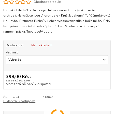
Ohodnotit produkt
Dámské bílé tričko Orchideje Tričko s nápaditou výšivkou našich
orchidejí. Na výšivce jsou tři orchideje - Kruštík bahenní, Tořič čmelákovitý
Holubyho, Prstnatec Fuchsův. Lehce vypasovaný střih s bočními švy. Úzký
lem průkrčníku z žebrového úpletu 1:1 s 5 % elastanu. Zpevňující
ramenní páska. Tubu...
celý popis
Dostupnost
Není skladem
Velikost
398,00 Kč
/
ks
328,93 Kč
bez DPH
Momentálně není k dispozici
Číslo produktu:
010046
Hlídat cenu / dostupnost