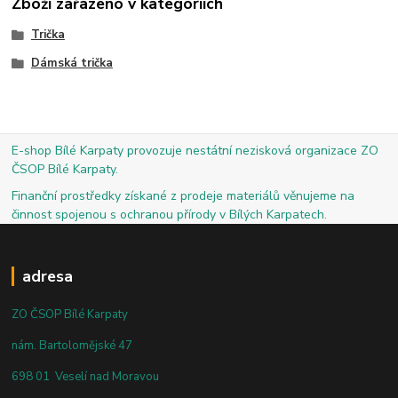
Zboží zařazeno v kategoriích
Trička
Dámská trička
E-shop Bílé Karpaty provozuje nestátní nezisková organizace ZO
ČSOP Bílé Karpaty.
Finanční prostředky získané z prodeje materiálů věnujeme na
činnost spojenou s ochranou přírody v Bílých Karpatech.
adresa
ZO ČSOP Bílé Karpaty
nám. Bartolomějské 47
698 01 Veselí nad Moravou