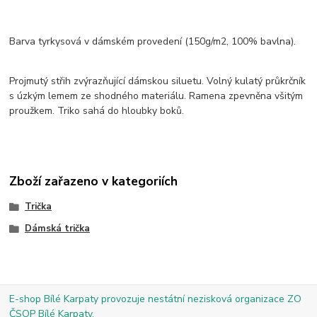
Barva tyrkysová v dámském provedení (150g/m2, 100% bavlna).
Projmutý střih zvýrazňující dámskou siluetu. Volný kulatý průkrčník
s úzkým lemem ze shodného materiálu. Ramena zpevněna všitým
proužkem. Triko sahá do hloubky boků.
Zboží zařazeno v kategoriích
Trička
Dámská trička
E-shop Bílé Karpaty provozuje nestátní nezisková organizace ZO
ČSOP Bílé Karpaty.