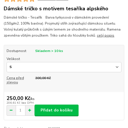
Dámské tričko s motivem tesaříka alpského
Dámské tričko - Tesařík Barva tyrkysová v dámském provedení
(150g/m2, 100% bavlna). Projmutý střih zvýrazňující dámskou siluetu.
Volný kulatý průkrčník s úzkým lemem ze shodného materiálu. Ramena
zpevněna všitým proužkem. Triko sahá do hloubky boků.
celý popis
Dostupnost
Skladem > 10 ks
Velikost
Cena před
300,00 Kč
slevou
250,00 Kč
/
ks
206,61 Kč
bez DPH
Přidat do košíku