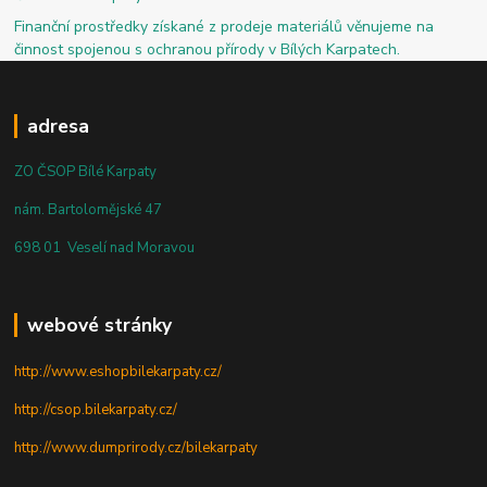
Finanční prostředky získané z prodeje materiálů věnujeme na
činnost spojenou s ochranou přírody v Bílých Karpatech.
adresa
ZO ČSOP Bílé Karpaty
nám. Bartolomějské 47
698 01 Veselí nad Moravou
webové stránky
http://www.eshopbilekarpaty.cz/
http://csop.bilekarpaty.cz/
http://www.dumprirody.cz/bilekarpaty