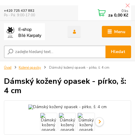
0
ks
+420 725 437 882
za
0,00 Kč
Po - Pá: 9:00-17:00
Menu
Hledat
Úvod
Kožené opasky
Dámský kožený opasek - pírko, š: 4 cm
Dámský kožený opasek - pírko, š:
4 cm