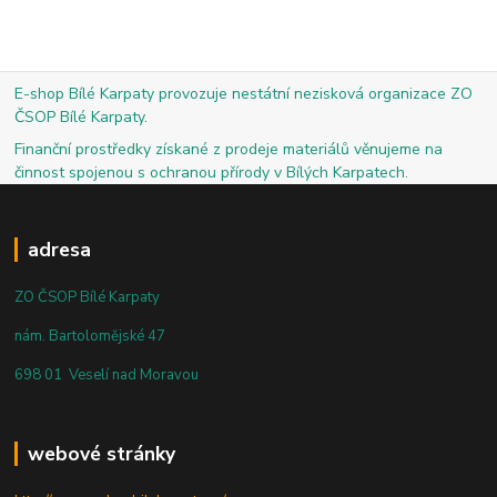
E-shop Bílé Karpaty provozuje nestátní nezisková organizace ZO
ČSOP Bílé Karpaty.
Finanční prostředky získané z prodeje materiálů věnujeme na
činnost spojenou s ochranou přírody v Bílých Karpatech.
adresa
ZO ČSOP Bílé Karpaty
nám. Bartolomějské 47
698 01 Veselí nad Moravou
webové stránky