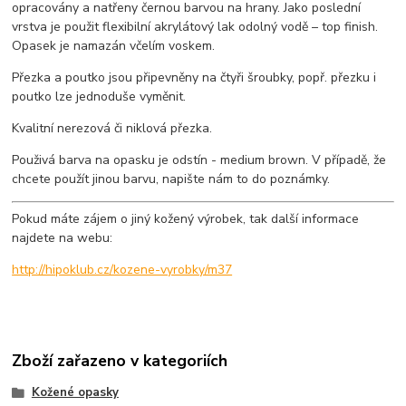
opracovány a natřeny černou barvou na hrany. Jako poslední
vrstva je použit flexibilní akrylátový lak odolný vodě – top finish.
Opasek je namazán včelím voskem.
Přezka a poutko jsou připevněny na čtyři šroubky, popř. přezku i
poutko lze jednoduše vyměnit.
Kvalitní nerezová či niklová přezka.
Použivá barva na opasku je odstín - medium brown. V případě, že
chcete použít jinou barvu, napište nám to do poznámky.
Pokud máte zájem o jiný kožený výrobek, tak další informace
najdete na webu:
http://hipoklub.cz/kozene-vyrobky/m37
Zboží zařazeno v kategoriích
Kožené opasky