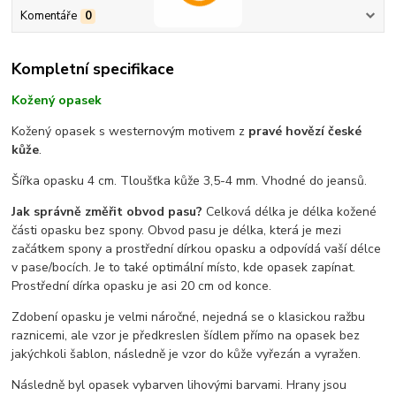
Komentáře
0
Kompletní specifikace
Kožený opasek
Kožený opasek s westernovým motivem z
pravé hovězí české
kůže
.
Šířka opasku 4 cm. Tloušťka kůže 3,5-4 mm. Vhodné do jeansů.
Jak správně změřit obvod pasu?
Celková délka je délka kožené
části opasku bez spony. Obvod pasu je délka, která je mezi
začátkem spony a prostřední dírkou opasku a odpovídá vaší délce
v pase/bocích. Je to také optimální místo, kde opasek zapínat.
Prostřední dírka opasku je asi 20 cm od konce.
Zdobení opasku je velmi náročné, nejedná se o klasickou ražbu
raznicemi, ale vzor je předkreslen šídlem přímo na opasek bez
jakýchkoli šablon, následně je vzor do kůže vyřezán a vyražen.
Následně byl opasek vybarven lihovými barvami. Hrany jsou