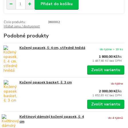
Přidat do košíku
Číslo produktu:
360002
Hlídat cenu / dostupnost
Podobné produkty
Kožený opasek, š: 4 cm, středně hnědá
do týdne > 10 ks
1 800,00 Kč
/
ks
1 487,60 Kč
bez DPH
Zvolit variantu
Kožený opasek basket, š: 3 cm
do týdne
2 000,00 Kč
/
ks
1 652,89 Kč
bez DPH
Zvolit variantu
Květinový dámský kožený opasek, š: 4
do 4 týdnů
cm