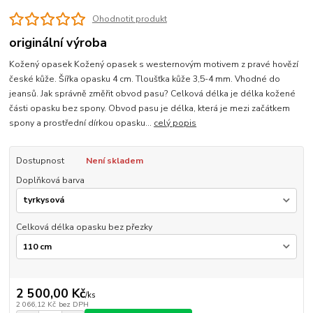
Ohodnotit produkt
originální výroba
Kožený opasek Kožený opasek s westernovým motivem z pravé hovězí
české kůže. Šířka opasku 4 cm. Tloušťka kůže 3,5-4 mm. Vhodné do
jeansů. Jak správně změřit obvod pasu? Celková délka je délka kožené
části opasku bez spony. Obvod pasu je délka, která je mezi začátkem
spony a prostřední dírkou opasku...
celý popis
Dostupnost
Není skladem
Doplňková barva
Celková délka opasku bez přezky
2 500,00 Kč
/
ks
2 066,12 Kč
bez DPH